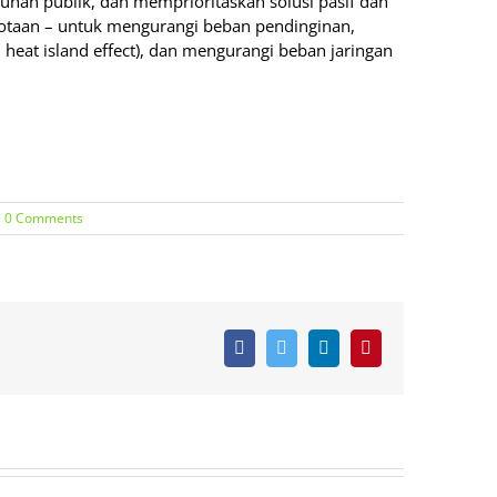
uhan publik, dan memprioritaskan solusi pasif dan
kotaan – untuk mengurangi beban pendinginan,
heat island effect), dan mengurangi beban jaringan
0 Comments
Facebook
Twitter
LinkedIn
Pinterest