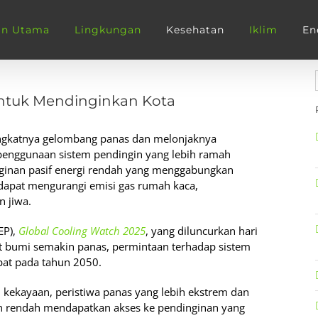
an Utama
Lingkungan
Kesehatan
Iklim
En
untuk Mendinginkan Kota
ngkatnya gelombang panas dan melonjaknya
penggunaan sistem pendingin yang lebih ramah
nginan pasif energi rendah yang menggabungkan
 dapat mengurangi emisi gas rumah kaca,
 jiwa.
EP),
Global Cooling Watch 2025
, yang diluncurkan hari
at bumi semakin panas, permintaan terhadap sistem
lipat pada tahun 2050.
n kekayaan, peristiwa panas yang lebih ekstrem dan
 rendah mendapatkan akses ke pendinginan yang