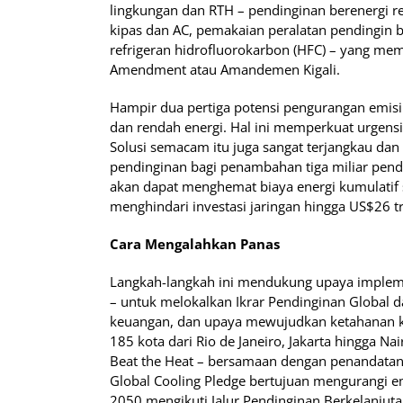
lingkungan dan RTH – pendinginan berenergi re
kipas dan AC, pemakaian peralatan pendingin b
refrigeran hidrofluorokarbon (HFC) – yang memp
Amendment atau Amandemen Kigali.
Hampir dua pertiga potensi pengurangan emisi y
dan rendah energi. Hal ini memperkuat urgensi
Solusi semacam itu juga sangat terjangkau dan
pendinginan bagi penambahan tiga miliar pendud
akan dapat menghemat biaya energi kumulatif 
menghindari investasi jaringan hingga US$26 tr
Cara Mengalahkan Panas
Langkah-langkah ini mendukung upaya imple
– untuk melokalkan Ikrar Pendinginan Global 
keuangan, dan upaya mewujudkan ketahanan kot
185 kota dari Rio de Janeiro, Jakarta hingga N
Beat the Heat – bersamaan dengan penandatang
Global Cooling Pledge bertujuan mengurangi e
2050 mengikuti Jalur Pendinginan Berkelanjutan