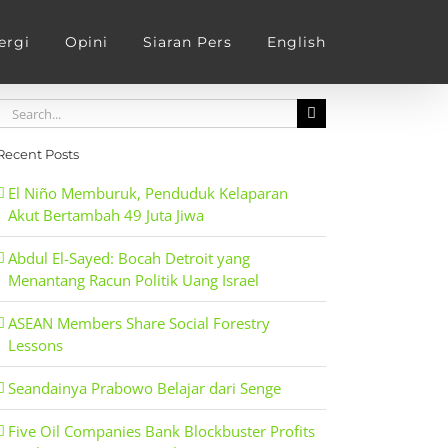
ergi
Opini
Siaran Pers
English
Search
for:
Recent Posts
El Niño Memburuk, Penduduk Kelaparan
Akut Bertambah 49 Juta Jiwa
Abdul El-Sayed: Bocah Detroit yang
Menantang Racun Politik Uang Israel
ASEAN Members Share Social Forestry
Lessons
Seandainya Prabowo Belajar dari Senge
Five Oil Companies Bank Blockbuster Profits