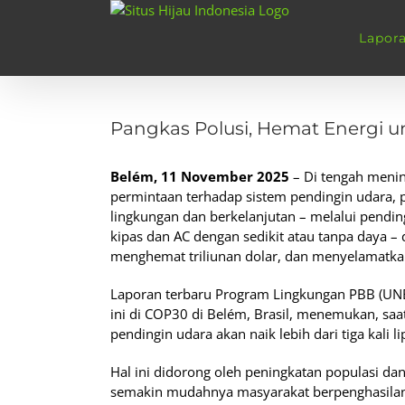
Skip
to
Lapor
content
View
Larger
Pangkas Polusi, Hemat Energi 
Image
Belém, 11 November 2025
– Di tengah meni
permintaan terhadap sistem pendingin udara, 
lingkungan dan berkelanjutan – melalui pendi
kipas dan AC dengan sedikit atau tanpa daya –
menghemat triliunan dolar, dan menyelamatkan
Laporan terbaru Program Lingkungan PBB (UN
ini di COP30 di Belém, Brasil, menemukan, sa
pendingin udara akan naik lebih dari tiga kali 
Hal ini didorong oleh peningkatan populasi da
semakin mudahnya masyarakat berpenghasilan