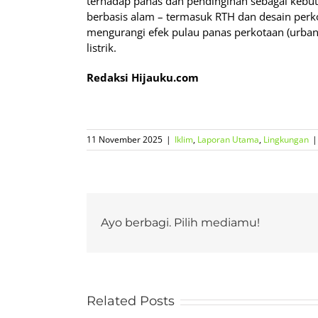
terhadap panas dan pendinginan sebagai kebut
berbasis alam – termasuk RTH dan desain per
mengurangi efek pulau panas perkotaan (urban 
listrik.
Redaksi Hijauku.com
11 November 2025
|
Iklim
,
Laporan Utama
,
Lingkungan
|
Ayo berbagi. Pilih mediamu!
Related Posts