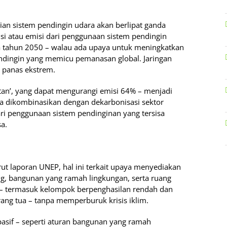
ian sistem pendingin udara akan berlipat ganda
i atau emisi dari penggunaan sistem pendingin
da tahun 2050 – walau ada upaya untuk meningkatkan
endingin yang memicu pemanasan global. Jaringan
i panas ekstrem.
utan’, yang dapat mengurangi emisi 64% – menjadi
ka dikombinasikan dengan dekarbonisasi sektor
 dari penggunaan sistem pendinginan yang tersisa
a.
rut laporan UNEP, hal ini terkait upaya menyediakan
ng, bangunan yang ramah lingkungan, serta ruang
g – termasuk kelompok berpenghasilan rendah dan
rang tua – tanpa memperburuk krisis iklim.
pasif – seperti aturan bangunan yang ramah