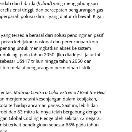
ndah dan hibrida (
hybrid
) yang menggabungkan
erefisiensi tinggi, dan percepatan pengurangan gas
erparah polusi iklim – yang diatur di bawah Kigali
ang tersedia berasal dari solusi pendinginan pasif
 peran kebijakan nasional dan perencanaan kota.
 penting untuk meningkatkan akses ke sistem
uk lagi pada tahun 2050. Jika diadopsi, jalur ini
sebesar US$17 triliun hingga tahun 2050 dan
iliun melalui pengurangan permintaan listrik.
mentasi
Mutirão Contra o Calor Extremo / Beat the Heat
dan menjembatani kesenjangan dalam kebijakan,
a terhadap ancaman panas. Saat ini, lebih dari
airobi dan 83 mitra lainnya telah bergabung dengan
an Global Cooling Pledge oleh sekitar 72 negara.
misi terkait pendinginan sebesar 68% pada tahun
 ini.