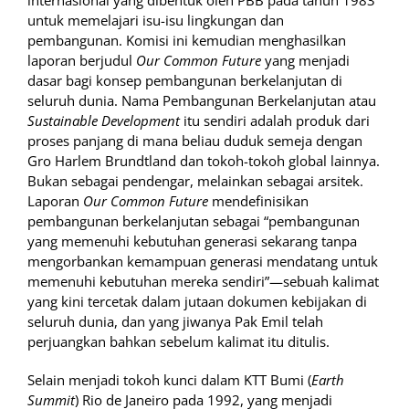
internasional yang dibentuk oleh PBB pada tahun 1983
untuk memelajari isu-isu lingkungan dan
pembangunan. Komisi ini kemudian menghasilkan
laporan berjudul
Our Common Future
yang menjadi
dasar bagi konsep pembangunan berkelanjutan di
seluruh dunia. Nama Pembangunan Berkelanjutan atau
Sustainable Development
itu sendiri adalah produk dari
proses panjang di mana beliau duduk semeja dengan
Gro Harlem Brundtland dan tokoh-tokoh global lainnya.
Bukan sebagai pendengar, melainkan sebagai arsitek.
Laporan
Our Common Future
mendefinisikan
pembangunan berkelanjutan sebagai “pembangunan
yang memenuhi kebutuhan generasi sekarang tanpa
mengorbankan kemampuan generasi mendatang untuk
memenuhi kebutuhan mereka sendiri”—sebuah kalimat
yang kini tercetak dalam jutaan dokumen kebijakan di
seluruh dunia, dan yang jiwanya Pak Emil telah
perjuangkan bahkan sebelum kalimat itu ditulis.
Selain menjadi tokoh kunci dalam KTT Bumi (
Earth
Summit
) Rio de Janeiro pada 1992, yang menjadi