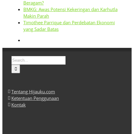
Beragam?
BMKG: Awas Potensi Kekeringan dan Karhutla
Makin Parah
Timothee Parrique dan Perdebatan Ekonomi
yang Sadar Batas
Search
for:
Tentang Hijauku.com
Ketentuan Penggunaan
Kontak