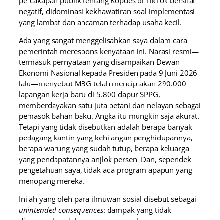
percakapan publik tentang Kopdes di TikTok bersifat
negatif, didominasi kekhawatiran soal implementasi
yang lambat dan ancaman terhadap usaha kecil.
Ada yang sangat menggelisahkan saya dalam cara
pemerintah merespons kenyataan ini. Narasi resmi—
termasuk pernyataan yang disampaikan Dewan
Ekonomi Nasional kepada Presiden pada 9 Juni 2026
lalu—menyebut MBG telah menciptakan 290.000
lapangan kerja baru di 5.800 dapur SPPG,
memberdayakan satu juta petani dan nelayan sebagai
pemasok bahan baku. Angka itu mungkin saja akurat.
Tetapi yang tidak disebutkan adalah berapa banyak
pedagang kantin yang kehilangan penghidupannya,
berapa warung yang sudah tutup, berapa keluarga
yang pendapatannya anjlok persen. Dan, sependek
pengetahuan saya, tidak ada program apapun yang
menopang mereka.
Inilah yang oleh para ilmuwan sosial disebut sebagai
unintended consequences
: dampak yang tidak