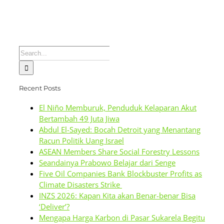
Search
for:
Recent Posts
El Niño Memburuk, Penduduk Kelaparan Akut
Bertambah 49 Juta Jiwa
Abdul El-Sayed: Bocah Detroit yang Menantang
Racun Politik Uang Israel
ASEAN Members Share Social Forestry Lessons
Seandainya Prabowo Belajar dari Senge
Five Oil Companies Bank Blockbuster Profits as
Climate Disasters Strike
INZS 2026: Kapan Kita akan Benar-benar Bisa
‘Deliver’?
Mengapa Harga Karbon di Pasar Sukarela Begitu