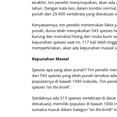
terakhir, tim peneliti menyimpulkan, akan ada
tahun. Dengan kata lain, dalam kondisi normal
punah dari 29.400 vertebrata yang dievaluasi ol
Kenyataannya, tim peneliti menemukan fakta ya
punah, dunia telah menyaksikan 543 spesies he
burung dan mamalia) hilang dari muka bumi se
kepunahan spesies saat ini, 117 kali lebih ting
memperkirakan, akan ada kepunahan massal se
Kepunahan Massal
Spesies apa yang akan punah? Tim peneliti m
dari 543 spesies yang telah punah tersebut ad
populasinya di bawah 1000 individu. Tim penel
spesies “
on the brink
“.
Setidaknya ada 515 spesies vertebrata di darat
dievaluasi), memiliki populasi di bawah 1000 
sumatra masuk dalam kategori “
on the brink
” in