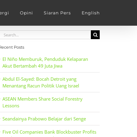
ergi
Opini
Siaran Pers
English
Search
for:
Recent Posts
El Niño Memburuk, Penduduk Kelaparan
Akut Bertambah 49 Juta Jiwa
Abdul El-Sayed: Bocah Detroit yang
Menantang Racun Politik Uang Israel
ASEAN Members Share Social Forestry
Lessons
Seandainya Prabowo Belajar dari Senge
Five Oil Companies Bank Blockbuster Profits