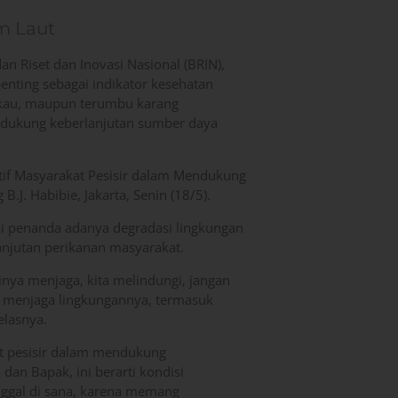
m Laut
n Riset dan Inovasi Nasional (BRIN),
enting sebagai indikator kesehatan
bakau, maupun terumbu karang
ndukung keberlanjutan sumber daya
tif Masyarakat Pesisir dalam Mendukung
.J. Habibie, Jakarta, Senin (18/5).
i penanda adanya degradasi lingkungan
anjutan perikanan masyarakat.
inya menjaga, kita melindungi, jangan
ta menjaga lingkungannya, termasuk
elasnya.
at pesisir dalam mendukung
u dan Bapak, ini berarti kondisi
nggal di sana, karena memang