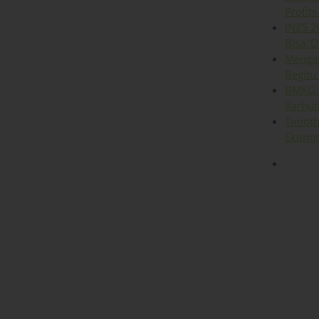
Profits
INZS 2
Bisa ‘D
Mengap
Begitu
BMKG: 
Karhut
Timoth
Ekonom