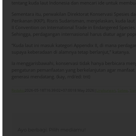
tentang kuda laut Indonesia dan mencari ide untuk membuat
Sementara itu, perwakilan Direktorat Konservasi Spesies d
Perikanan (KKP), Risris Sudarisman, menjelaskan, kuda la
II Convention on International Trade in Endangered Species 
Sehingga, perdagangan internasional harus diatur agar popu
“Kuda laut ini masuk kategori Appendix II, di mana perdaga
supaya keberadaan di alamnya tetap berlanjut,” katanya.
Ia menggarisbawahi, konservasi tidak hanya berbicara meng
pengaturan pemanfaatan yang berkelanjutan agar manfaat 
generasi mendatang. (kay, rrd/ed: tnt)
Redaksi
2026-05-18T16:39:02+07:00
18 May 2026
|
Lingkungan
,
Satwa
,
Sia
Ayo berbagi. Pilih mediamu!