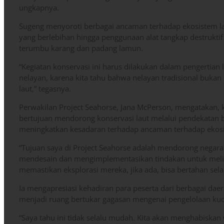
ungkapnya.
Sugeng menyoroti berbagai ancaman terhadap ekosistem lau
yang berlebihan hingga penggunaan alat tangkap destruktif 
terumbu karang dan padang lamun.
“Kegiatan konservasi ini harus dilakukan dalam pengertian 
nelayan, karena kita tahu bahwa nelayan tradisional bukan
laut,” tegasnya.
Perwakilan Project Seahorse, Jana McPerson, mengatakan, k
bertujuan mendorong konservasi laut melalui pendekatan ber
meningkatkan kesadaran terhadap ancaman terhadap ekosis
“Tujuan saya di Project Seahorse adalah mendorong negara
mendesain dan mengimplementasikan tindakan untuk melin
memastikan eksplorasi mereka, jika ada, bisa bertahan sela
Ia mengapresiasi kehadiran para peserta dari berbagai dae
menjadi ruang bertukar gagasan mengenai pengelolaan kuda
“Saya tahu ini tidak selalu mudah. Kita akan menghabiska