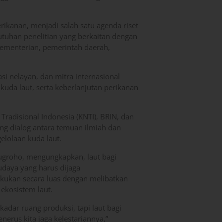
ikanan, menjadi salah satu agenda riset
tuhan penelitian yang berkaitan dengan
kementerian, pemerintah daerah,
si nelayan, dan mitra internasional
kuda laut, serta keberlanjutan perikanan
Tradisional Indonesia (KNTI), BRIN, dan
ang dialog antara temuan ilmiah dan
elolaan kuda laut.
groho, mengungkapkan, laut bagi
udaya yang harus dijaga
lakukan secara luas dengan melibatkan
 ekosistem laut.
adar ruang produksi, tapi laut bagi
rus kita jaga kelestariannya,”