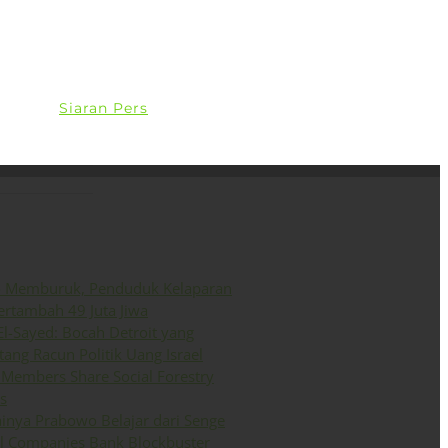
ini
Siaran Pers
English
o Memburuk, Penduduk Kelaparan
ertambah 49 Juta Jiwa
El-Sayed: Bocah Detroit yang
ang Racun Politik Uang Israel
Members Share Social Forestry
s
inya Prabowo Belajar dari Senge
il Companies Bank Blockbuster