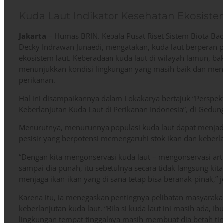
Kuda Laut Indikator Kesehatan Ekosiste
Jakarta
– Humas BRIN. Kepala Pusat Riset Sistem Biota Bada
Decky Indrawan Junaedi, mengatakan, kuda laut berperan p
ekosistem laut. Keberadaan kuda laut di wilayah lamun, 
menunjukkan kondisi lingkungan yang masih baik dan me
perikanan.
Hal ini disampaikannya dalam Lokakarya bertajuk “Perspek
Keberlanjutan Kuda Laut di Perikanan Indonesia”, di Gedung B
Menurutnya, menurunnya populasi kuda laut dapat menjad
pesisir yang berpotensi memengaruhi stok ikan dan keberl
“Dengan kita mengonservasi kuda laut – mengonservasi art
sampai dia punah, itu sebetulnya secara tidak langsung ki
menjaga ikan-ikan yang di sana tetap bisa beranak-pinak,” j
Karena itu, ia menegaskan pentingnya pelibatan masyarak
keberlanjutan kuda laut. “Bila si kuda laut ini masih ada, Ib
lingkungan tempat tinggalnya masih membuat dia betah ti