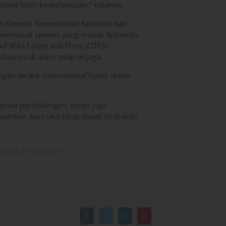
nya lebih berkelanjutan,” katanya.
an Genetik Kementerian Kelautan dan
ut termasuk spesies yang masuk Appendix
of Wild Fauna and Flora (CITES).
lasinya di alam tetap terjaga.
ngan secara internasional harus diatur
enai perlindungan, tetapi juga
sumber daya laut tetap dapat dirasakan
ran Pers
|
0 Comments
Facebook
Twitter
LinkedIn
Pinterest