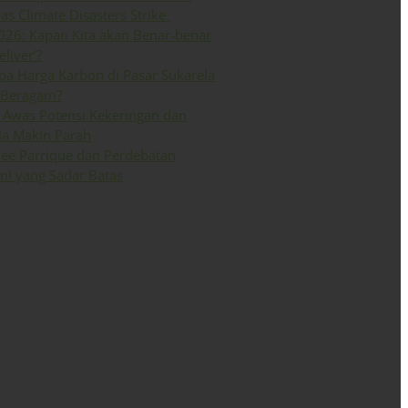
 as Climate Disasters Strike
026: Kapan Kita akan Benar-benar
eliver’?
a Harga Karbon di Pasar Sukarela
 Beragam?
Awas Potensi Kekeringan dan
la Makin Parah
ee Parrique dan Perdebatan
i yang Sadar Batas