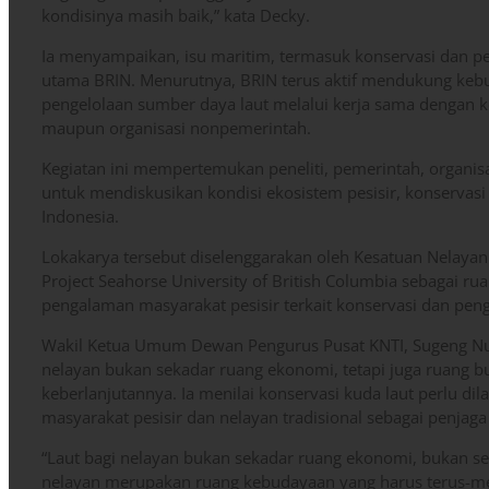
kondisinya masih baik,” kata Decky.
Ia menyampaikan, isu maritim, termasuk konservasi dan per
utama BRIN. Menurutnya, BRIN terus aktif mendukung kebu
pengelolaan sumber daya laut melalui kerja sama dengan 
maupun organisasi nonpemerintah.
Kegiatan ini mempertemukan peneliti, pemerintah, organisa
untuk mendiskusikan kondisi ekosistem pesisir, konservasi 
Indonesia.
Lokakarya tersebut diselenggarakan oleh Kesatuan Nelayan 
Project Seahorse University of British Columbia sebagai ru
pengalaman masyarakat pesisir terkait konservasi dan peng
Wakil Ketua Umum Dewan Pengurus Pusat KNTI, Sugeng Nu
nelayan bukan sekadar ruang ekonomi, tetapi juga ruang b
keberlanjutannya. Ia menilai konservasi kuda laut perlu di
masyarakat pesisir dan nelayan tradisional sebagai penjaga
“Laut bagi nelayan bukan sekadar ruang ekonomi, bukan sek
nelayan merupakan ruang kebudayaan yang harus terus-mene