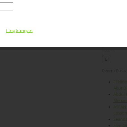
Lingkungan
Kesehatan
Iklim
Energi
Op
Search
for:
Recent Posts
El Niñ
Akut B
Abdul 
Menant
ASEAN 
Lesson
Seanda
Five O