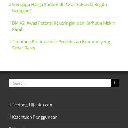
Mengapa Harga Karbon di Pasar Sukarela Begitu
Beragam?
BMKG: Awas Potensi Kekeringan dan Karhutla Makin
Parah
Timothee Parrique dan Perdebatan Ekonomi yang
Sadar Batas
Search
for:
Tentang Hijauku.com
Ketentuan Penggunaan