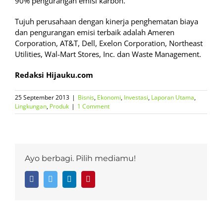
90% pengurangan emisi karbon.
Tujuh perusahaan dengan kinerja penghematan biaya
dan pengurangan emisi terbaik adalah Ameren
Corporation, AT&T, Dell, Exelon Corporation, Northeast
Utilities, Wal-Mart Stores, Inc. dan Waste Management.
Redaksi Hijauku.com
25 September 2013
|
Bisnis
,
Ekonomi
,
Investasi
,
Laporan Utama
,
Lingkungan
,
Produk
|
1 Comment
Ayo berbagi. Pilih mediamu!
Facebook
Twitter
LinkedIn
Pinterest