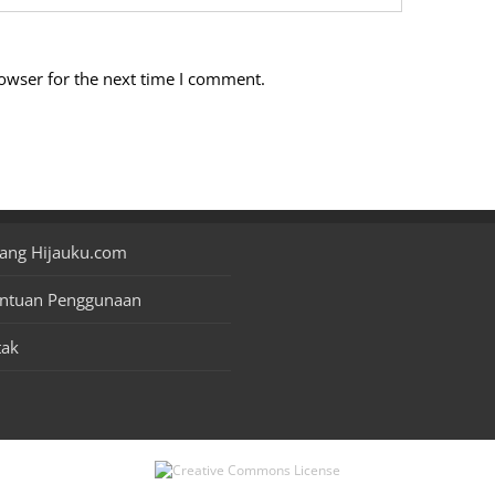
owser for the next time I comment.
ang Hijauku.com
entuan Penggunaan
tak