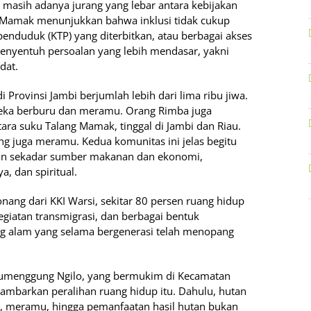
 masih adanya jurang yang lebar antara kebijakan
 Mamak menunjukkan bahwa inklusi tidak cukup
 penduduk (KTP) yang diterbitkan, atau berbagai akses
 menyentuh persoalan yang lebih mendasar, yakni
dat.
 Provinsi Jambi berjumlah lebih dari lima ribu jiwa.
reka berburu dan meramu. Orang Rimba juga
ra suku Talang Mamak, tinggal di Jambi dan Riau.
g juga meramu. Kedua komunitas ini jelas begitu
kan sekadar sumber makanan dan ekonomi,
a, dan spiritual.
ang dari KKI Warsi, sekitar 80 persen ruang hidup
giatan transmigrasi, dan berbagai bentuk
ng alam yang selama bergenerasi telah menopang
umenggung Ngilo, yang bermukim di Kecamatan
mbarkan peralihan ruang hidup itu. Dahulu, hutan
, meramu, hingga pemanfaatan hasil hutan bukan