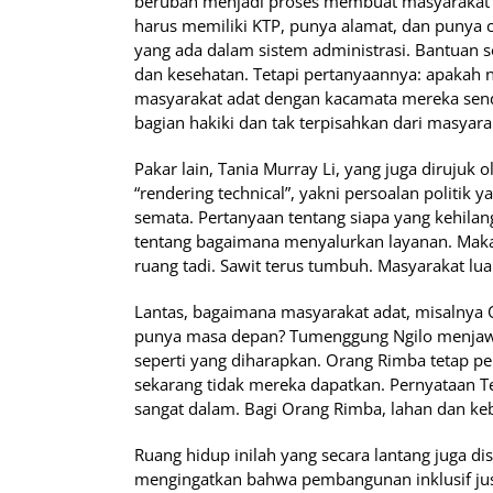
berubah menjadi proses membuat masyarakat ad
harus memiliki KTP, punya alamat, dan punya c
yang ada dalam sistem administrasi. Bantuan 
dan kesehatan. Tetapi pertanyaannya: apakah 
masyarakat adat dengan kacamata mereka send
bagian hakiki dan tak terpisahkan dari masyara
Pakar lain, Tania Murray Li, yang juga dirujuk 
“rendering technical”, yakni persoalan politik
semata. Pertanyaan tentang siapa yang kehila
tentang bagaimana menyalurkan layanan. Mak
ruang tadi. Sawit terus tumbuh. Masyarakat lua
Lantas, bagaimana masyarakat adat, misalnya 
punya masa depan? Tumenggung Ngilo menjawa
seperti yang diharapkan. Orang Rimba tetap p
sekarang tidak mereka dapatkan. Pernyataan
sangat dalam. Bagi Orang Rimba, lahan dan keb
Ruang hidup inilah yang secara lantang juga di
mengingatkan bahwa pembangunan inklusif ju