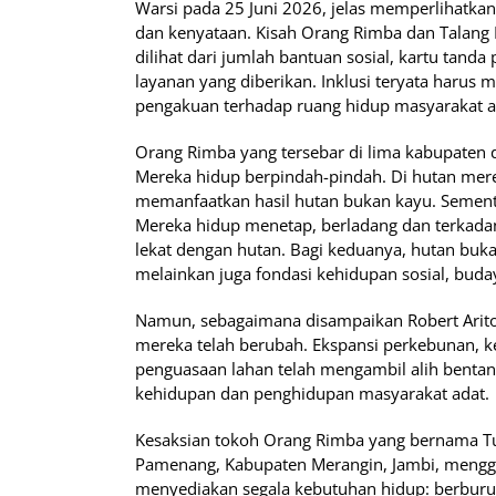
Warsi pada 25 Juni 2026, jelas memperlihatkan
dan kenyataan. Kisah Orang Rimba dan Talang
dilihat dari jumlah bantuan sosial, kartu tanda
layanan yang diberikan. Inklusi teryata harus
pengakuan terhadap ruang hidup masyarakat a
Orang Rimba yang tersebar di lima kabupaten di
Mereka hidup berpindah-pindah. Di hutan me
memanfaatkan hasil hutan bukan kayu. Sementa
Mereka hidup menetap, berladang dan terkadan
lekat dengan hutan. Bagi keduanya, hutan bu
melainkan juga fondasi kehidupan sosial, buday
Namun, sebagaimana disampaikan Robert Ariton
mereka telah berubah. Ekspansi perkebunan, ke
penguasaan lahan telah mengambil alih benta
kehidupan dan penghidupan masyarakat adat.
Kesaksian tokoh Orang Rimba yang bernama T
Pamenang, Kabupaten Merangin, Jambi, mengga
menyediakan segala kebutuhan hidup: berburu