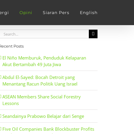
ergi
Opini
Siaran Pers
English
Search
for:
Recent Posts
El Niño Memburuk, Penduduk Kelaparan
Akut Bertambah 49 Juta Jiwa
Abdul El-Sayed: Bocah Detroit yang
Menantang Racun Politik Uang Israel
ASEAN Members Share Social Forestry
Lessons
Seandainya Prabowo Belajar dari Senge
Five Oil Companies Bank Blockbuster Profits