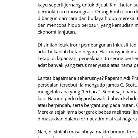
kayu seperti jernang untuk dijual. Kini, huta
permukiman transmigrasi. Orang Rimba pun di
dibangun dari cara dan budaya hidup mereka. B
dan mencoba hidup berbaur, yang kemudian me
ekonomi lanjutan.
Di sinilah letak ironi pembangunan inklusif t
adat bukanlah hutan negara. Hak masyarakat ad
Tetapi di lapangan, pengakuan itu sering berh
adat banyak yang terus menyusut atas nama p
Lantas bagaimana seharusnya? Paparan Adi P
persoalan tersebut. Ia mengutip James C. Sco
mengelola apa yang “terbaca”. Sebut saja nama, 
lain. Namun perlu digarisbawahi bahwa kehidu
atau berpindah, serta bergantung pada hutan.
Mereka sejak lama bergerak bebas melintasi lim
dimasukkan dalam format administrasi negara a
Nah, di sinilah masalahnya makin buram. Prose