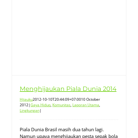
n
Menghijaukan Piala Dunia 2014
Hijauku
2012-10-10T20:44:09+07:00
10 October
2012
|
Gaya Hidup
,
Komunitas
,
Laporan Utama
,
Lingkungan
|
Piala Dunia Brasil masih dua tahun lagi.
Namun upaya menghijaukan pesta sepak bola