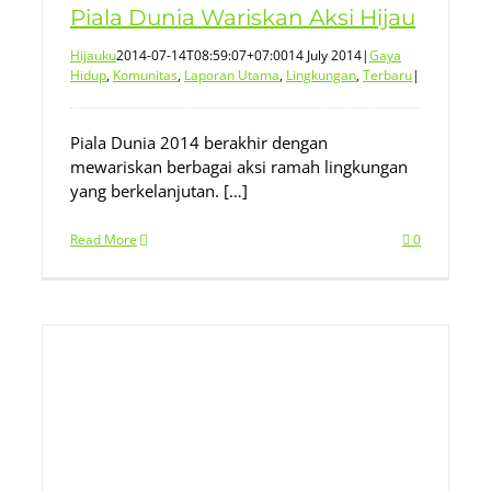
Piala Dunia Wariskan Aksi Hijau
Hijauku
2014-07-14T08:59:07+07:00
14 July 2014
|
Gaya
Hidup
,
Komunitas
,
Laporan Utama
,
Lingkungan
,
Terbaru
|
Piala Dunia 2014 berakhir dengan
mewariskan berbagai aksi ramah lingkungan
yang berkelanjutan. […]
Read More
0