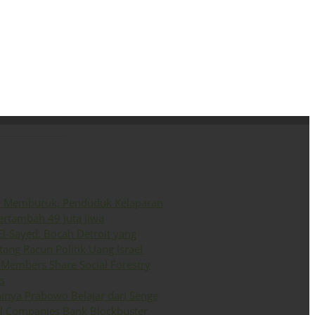
ini
Siaran Pers
English
o Memburuk, Penduduk Kelaparan
ertambah 49 Juta Jiwa
El-Sayed: Bocah Detroit yang
ang Racun Politik Uang Israel
Members Share Social Forestry
s
inya Prabowo Belajar dari Senge
il Companies Bank Blockbuster