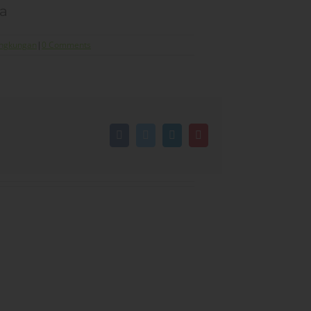
a
ingkungan
|
0 Comments
Facebook
Twitter
LinkedIn
Pinterest