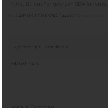
Potret Buram Pengelolaan SDA Indonesi
Hijauku
2017-08-01T17:54:31+07:00
1 August 2017
|
Ekonomi
,
Infografis
,
L
Ayo berbagi. Pilih mediamu!
Related Posts
Leave A Comment