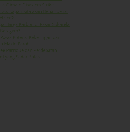
 as Climate Disasters Strike
026: Kapan Kita akan Benar-benar
eliver’?
a Harga Karbon di Pasar Sukarela
 Beragam?
Awas Potensi Kekeringan dan
la Makin Parah
ee Parrique dan Perdebatan
i yang Sadar Batas