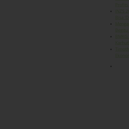
Profits
INZS 2
Bisa ‘D
Mengap
Begitu
BMKG: 
Karhut
Timoth
Ekonom