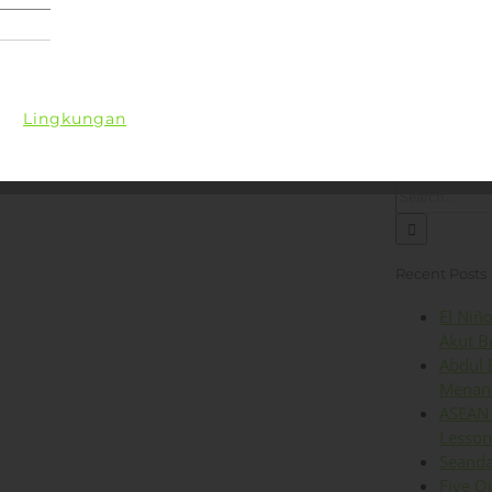
Lingkungan
Kesehatan
Iklim
Energi
Op
Search
for:
Recent Posts
El Niñ
Akut B
Abdul 
Menant
ASEAN 
Lesson
Seanda
Five O