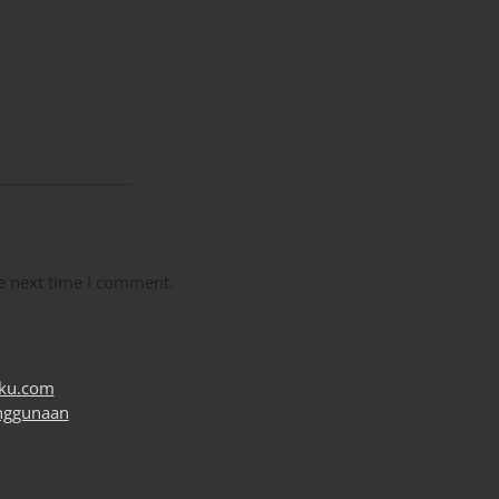
e next time I comment.
uku.com
nggunaan