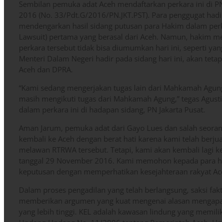
Sembilan pemuka adat Aceh mendaftarkan perkara ini di PN 
2016 (No. 33/Pdt.G/2016/PN.JKT.PST). Para penggugat hadir
mendengarkan hasil sidang putusan para Hakim dalam perk
Lawsuit) pertama yang berasal dari Aceh. Namun, hakim
perkara tersebut tidak bisa diumumkan hari ini, seperti yan
Menteri Dalam Negeri hadir pada sidang hari ini, akan tetap
Aceh dan DPRA.
“Kami sedang mengerjakan tugas lain dari Mahkamah Agung.
masih mengikuti tugas dari Mahkamah Agung,” tegas Agust
dalam perkara ini di hadapan sidang, PN Jakarta Pusat.
Aman Jarum, pemuka adat dari Gayo Lues dan salah seora
kembali ke Aceh dengan berat hati karena kami telah berju
melawan RTRWA tersebut. Tetapi, kami akan kembali lagi k
tanggal 29 November 2016. Kami memohon kepada para h
keputusan dengan memperhatikan kesejahteraan rakyat Ac
Dalam proses pengadilan yang telah berlangsung, saksi fa
memberikan argumen yang kuat mengenai alasan mengapa
yang lebih tinggi. KEL adalah kawasan lindung yang memilik