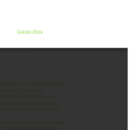
ini
Siaran Pers
English
o Memburuk, Penduduk Kelaparan
ertambah 49 Juta Jiwa
El-Sayed: Bocah Detroit yang
ang Racun Politik Uang Israel
Members Share Social Forestry
s
inya Prabowo Belajar dari Senge
il Companies Bank Blockbuster