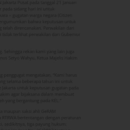
Jakarta Pusat pada tanggal 21 Januari
 pada sidang hari ini untuk
ara – gugatan warga negara (Citizen
 mengumumkan bahwa keputusan untuk
g telah direncanakan. Perwakilan dari
i tidak terlihat perwakilan dari Gubernur
 Sehingga rekan kami yang lain juga
inus Setyo Wahyu, Ketua Majelis Hakim
ng penggugat mengatakan, “Kami harus
ang selama beberapa tahun ini untuk
e Jakarta untuk keputusan gugatan pada
akim agar bijaksana dalam membuat
eh yang bergantung pada KEL.”
kta maupun saksi ahli GeRAM
 RTRWA bertentangan dengan peraturan
i, sedikitnya, tiga payung hukum: