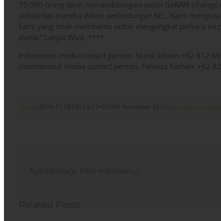
75,000 orang telah menandatangani petisi GeRAM (change
solidaritas mereka dalam perlindungan KEL. Kami menguc
kami yang telah membantu untuk mengangkat perkara ini m
dunia.” Lanjut Wiza. ****
Indonesian media contact person: Nurul Ikhsan +62 812 6
International media contact person: Farwiza Farhan: +62 
Hijauku
2016-11-08T20:13:17+07:00
8 November 2016
|
Komunitas
,
Lingku
Ayo berbagi. Pilih mediamu!
Related Posts