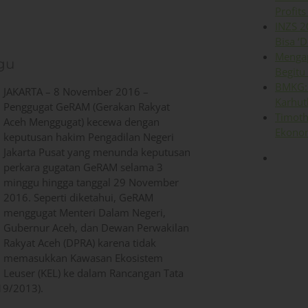
Profits
INZS 2
Bisa ‘D
Mengap
gu
Begitu
BMKG: 
JAKARTA – 8 November 2016 –
Karhut
Penggugat GeRAM (Gerakan Rakyat
Timoth
Aceh Menggugat) kecewa dengan
Ekonom
keputusan hakim Pengadilan Negeri
Jakarta Pusat yang menunda keputusan
perkara gugatan GeRAM selama 3
minggu hingga tanggal 29 November
2016. Seperti diketahui, GeRAM
menggugat Menteri Dalam Negeri,
Gubernur Aceh, dan Dewan Perwakilan
Rakyat Aceh (DPRA) karena tidak
memasukkan Kawasan Ekosistem
Leuser (KEL) ke dalam Rancangan Tata
19/2013).