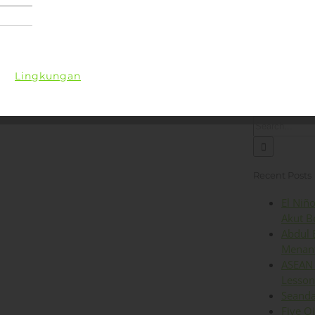
Lingkungan
Kesehatan
Iklim
Energi
Op
Search
for:
Recent Posts
El Niñ
Akut B
Abdul 
Menant
ASEAN 
Lesson
Seanda
Five O