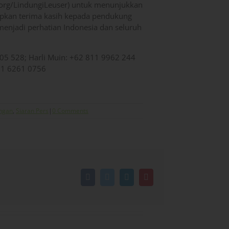
.org/LindungiLeuser) untuk menunjukkan
apkan terima kasih kepada pendukung
enjadi perhatian Indonesia dan seluruh
905 528; Harli Muin: +62 811 9962 244
821 6261 0756
ngan
,
Siaran Pers
|
0 Comments
Facebook
Twitter
LinkedIn
Pinterest