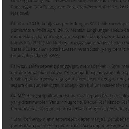
Undang-Undang No. 11/2006 tentang Pemerintah Aceh, U
Rancangan Tata Ruang, dan Peraturan Pemerintah No. 26/
Nasional.
Di tahun 2016, kebijakan perlindungan KEL telah mendapa
pemerintah. Pada April 2016, Menteri Lingkungan Hidup da
mendeklarasikan moratorium ekspansi kelapa sawit dan us
Kamis lalu (3/11) Siti Nurbaya mengatakan bahwa beliau
batas KEL kedalam peta kawasan hutan Aceh, yang berarti 
terpisahkan dari RTRWA.
Farwiza, salah seorang penggugat, memaparkan, “Kami mem
untuk memastikan bahwa KEL menjadi bagian yang tak ter
hasil keputusan perkara gugatan kami sesuai dengan upaya
segera disusun sehingga menegakkan hukum nasional yang
GeRAM menyampaikan petisi mereka kepada Presiden Joko
yang diterima oleh Yanuar Nugroho, Deputi Staf Kantor Sta
berkoordinasi dengan institusi terkait mengenai perlindung
“Kami berharap niat-niat tersebut dapat menjadi perubahan
pemerintah pusat serta pemerintah Aceh dapat bekerjasam