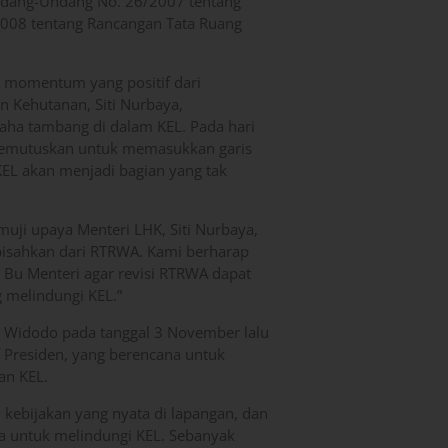
ndang-Undang No. 26/2007 tentang
2008 tentang Rancangan Tata Ruang
t momentum yang positif dari
n Kehutanan, Siti Nurbaya,
aha tambang di dalam KEL. Pada hari
 memutuskan untuk memasukkan garis
KEL akan menjadi bagian yang tak
uji upaya Menteri LHK, Siti Nurbaya,
pisahkan dari RTRWA. Kami berharap
 Bu Menteri agar revisi RTRWA dapat
 melindungi KEL.”
 Widodo pada tanggal 3 November lalu
f Presiden, yang berencana untuk
an KEL.
 kebijakan yang nyata di lapangan, dan
a untuk melindungi KEL. Sebanyak