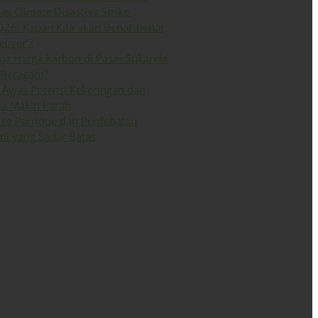
 as Climate Disasters Strike
026: Kapan Kita akan Benar-benar
eliver’?
a Harga Karbon di Pasar Sukarela
 Beragam?
Awas Potensi Kekeringan dan
la Makin Parah
ee Parrique dan Perdebatan
i yang Sadar Batas