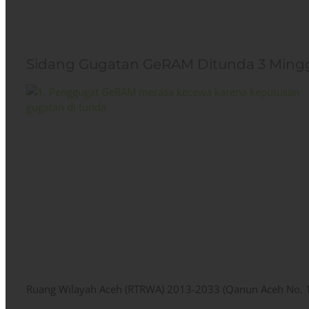
Sidang Gugatan GeRAM Ditunda 3 Ming
Ruang Wilayah Aceh (RTRWA) 2013-2033 (Qanun Aceh No. 