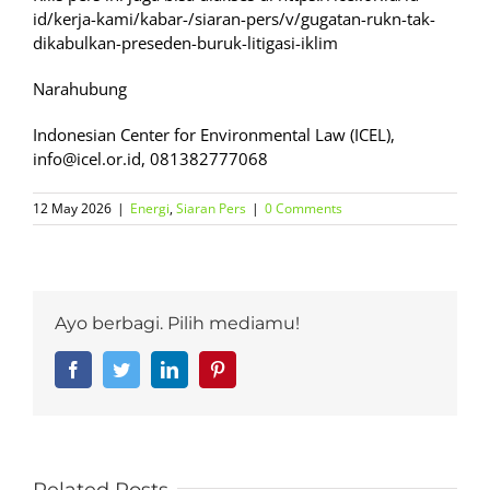
id/kerja-kami/kabar-/siaran-pers/v/gugatan-rukn-tak-
dikabulkan-preseden-buruk-litigasi-iklim
Narahubung
Indonesian Center for Environmental Law (ICEL),
info@icel.or.id, 081382777068
12 May 2026
|
Energi
,
Siaran Pers
|
0 Comments
Ayo berbagi. Pilih mediamu!
Facebook
Twitter
LinkedIn
Pinterest