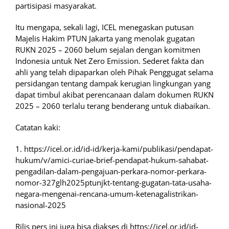
partisipasi masyarakat.
Itu mengapa, sekali lagi, ICEL menegaskan putusan
Majelis Hakim PTUN Jakarta yang menolak gugatan
RUKN 2025 – 2060 belum sejalan dengan komitmen
Indonesia untuk Net Zero Emission. Sederet fakta dan
ahli yang telah dipaparkan oleh Pihak Penggugat selama
persidangan tentang dampak kerugian lingkungan yang
dapat timbul akibat perencanaan dalam dokumen RUKN
2025 – 2060 terlalu terang benderang untuk diabaikan.
Catatan kaki:
1. https://icel.or.id/id-id/kerja-kami/publikasi/pendapat-
hukum/v/amici-curiae-brief-pendapat-hukum-sahabat-
pengadilan-dalam-pengajuan-perkara-nomor-perkara-
nomor-327glh2025ptunjkt-tentang-gugatan-tata-usaha-
negara-mengenai-rencana-umum-ketenagalistrikan-
nasional-2025
Rilis pers ini juga bisa diakses di https://icel.or.id/id-