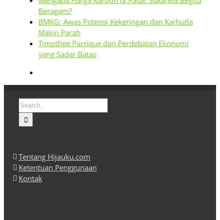
Mengapa Harga Karbon di Pasar Sukarela Begitu
Beragam?
BMKG: Awas Potensi Kekeringan dan Karhutla
Makin Parah
Timothee Parrique dan Perdebatan Ekonomi
yang Sadar Batas
Search
for:
Tentang Hijauku.com
Ketentuan Penggunaan
Kontak