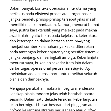
Dalam banyak konteks operasional, terutama yang
berfokus pada efisiensi proses atau target pasar
jangka pendek, prinsip-prinsip tersebut jelas masih
memiliki nilai kemanfaatan. Namun, menurut hemat
saya, justru karakteristik yang melekat pada makna
awal itulah—yaitu fokus pada kejelasan, keterukuran,
dan ketercapaian dalam batasan saat ini—yang
menjadi sumber kelemahannya ketika diterapkan
pada tantangan keberlanjutan yang bersifat sistemik,
jangka panjang, dan seringkali ambigu. Keberlanjutan,
menurut saya, bukanlah sekadar item lain dalam
daftar tugas operasional perusahaan
day-to-day
;
melainkan adalah lensa baru untuk melihat seluruh
bisnis dan dampaknya.
Mengapa perubahan makna ini begitu mendesak?
Lanskap bisnis modern jelas telah berubah secara
seismik. Dalam satu dekade terakhir, keberlanjutan
telah bermigrasi besar-besaran dari pinggiran atau
bolt-on
ke jantung strategi perusahaan atau
built-in
.