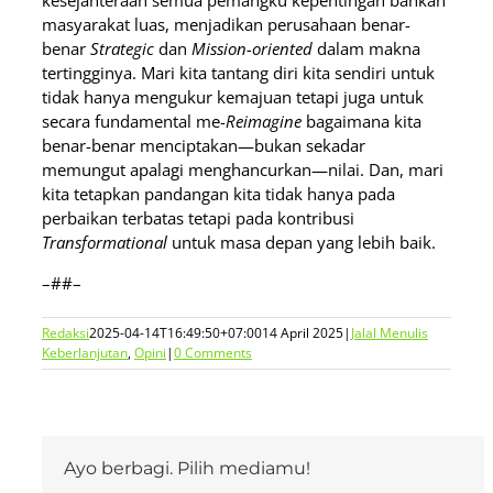
kesejahteraan semua pemangku kepentingan bahkan
masyarakat luas, menjadikan perusahaan benar-
benar
Strategic
dan
Mission-oriented
dalam makna
tertingginya. Mari kita tantang diri kita sendiri untuk
tidak hanya mengukur kemajuan tetapi juga untuk
secara fundamental me-
Reimagine
bagaimana kita
benar-benar menciptakan—bukan sekadar
memungut apalagi menghancurkan—nilai. Dan, mari
kita tetapkan pandangan kita tidak hanya pada
perbaikan terbatas tetapi pada kontribusi
Transformational
untuk masa depan yang lebih baik.
–##–
Redaksi
2025-04-14T16:49:50+07:00
14 April 2025
|
Jalal Menulis
Keberlanjutan
,
Opini
|
0 Comments
Ayo berbagi. Pilih mediamu!