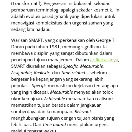
(Transformatif). Pergeseran ini bukanlah sekadar
pembaruan terminologi apalagi sekadar kosmetik. Ini
adalah evolusi paradigmatik yang diperlukan untuk
menavigasi kompleksitas dan urgensi zaman yang
sedang kita hadapi.
Warisan SMART, yang diperkenalkan oleh George T.
Doran pada tahun 1981, memang signifikan. Ia
membawa disiplin yang sangat dibutuhkan dalam
penetapan tujuan manajemen. Dalam
artikel aslinya
,
SMART diuraikan sebagai
Specific, Measurable,
Assignable, Realistic,
dan
Time-related
—sebelum
bergeser ke kepanjangan yang sekarang lebih
popular.
Specific
memastikan kejelasan tentang apa
yang ingin dicapai.
Measurable
menyediakan tolok
ukur kemajuan.
Achievable
menanamkan realisme,
memastikan tujuan berada dalam jangkauan
sumberdaya dan kemampuan.
Relevant
menghubungkan tujuan dengan tujuan bisnis yang
lebih luas. Dan
Time-bound
menciptakan urgensi
melalui tenggat waktu.