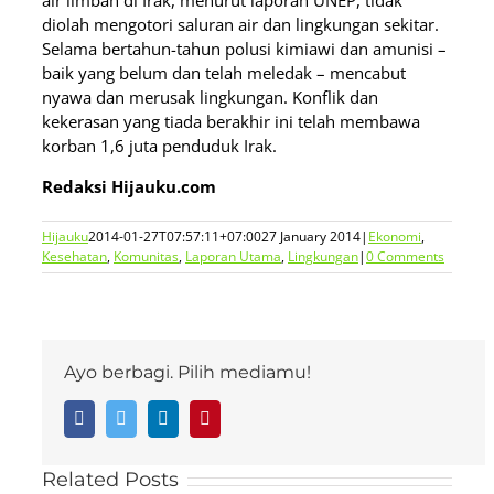
air limbah di Irak, menurut laporan UNEP, tidak
diolah mengotori saluran air dan lingkungan sekitar.
Selama bertahun-tahun polusi kimiawi dan amunisi –
baik yang belum dan telah meledak – mencabut
nyawa dan merusak lingkungan. Konflik dan
kekerasan yang tiada berakhir ini telah membawa
korban 1,6 juta penduduk Irak.
Redaksi Hijauku.com
Hijauku
2014-01-27T07:57:11+07:00
27 January 2014
|
Ekonomi
,
Kesehatan
,
Komunitas
,
Laporan Utama
,
Lingkungan
|
0 Comments
Ayo berbagi. Pilih mediamu!
Facebook
Twitter
LinkedIn
Pinterest
Related Posts