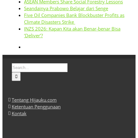
ASEAN Members Share Social Forestry Lessons
Seandainya Prabowo Belajar dari Senge
Five Oil Companies Bank Blockbuster Profits as
Climate Disasters Strike
INZS 2026: Kapan Kita akan Benar-benar Bisa
‘Deliver’?
Search
for:
Tentang Hijauku.com
Ketentuan Penggunaan
Kontak