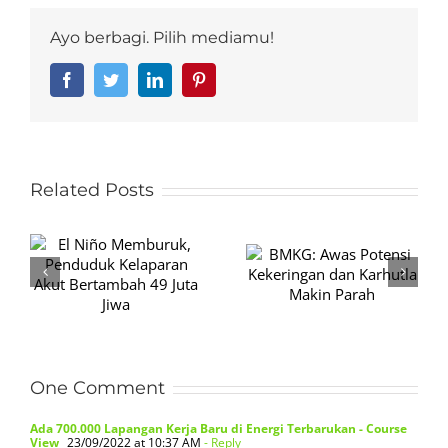
Ayo berbagi. Pilih mediamu!
Facebook
Twitter
LinkedIn
Pinterest
Related Posts
BMKG: Awas
Potensi
Alarm Iklim
Kekeringan dan
Menyala dari
t
Karhutla Makin
Segala Arah
9
Parah
One Comment
Ada 700.000 Lapangan Kerja Baru di Energi Terbarukan - Course
View
23/09/2022 at 10:37 AM
- Reply