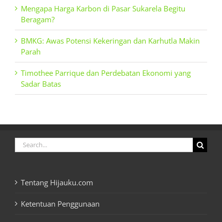
Mengapa Harga Karbon di Pasar Sukarela Begitu
Beragam?
BMKG: Awas Potensi Kekeringan dan Karhutla Makin
Parah
Timothee Parrique dan Perdebatan Ekonomi yang
Sadar Batas
Search
for:
Tentang Hijauku.com
Ketentuan Penggunaan