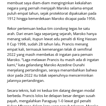
membuat saya diam-diam menginginkan kekalahan
negara yang pernah menjajah Maroko selama empat
puluh empat tahun, sejak protektorat dipaksakan pada
1912 hingga kemerdekaan Maroko dicapai pada 1956.
Rekor pertemuan kedua tim condong tegas ke satu
arah. Dari enam laga sepanjang sejarah, Maroko hanya
menang sekali, itupun lewat adu penalti di King Hassan
II Cup 1998, sudah 28 tahun lalu. Prancis menang
empat kali, termasuk kemenangan telak di semifinal
2022 yang masih membekas di ingatan para pemain
Maroko. “Laga melawan Prancis itu masih ada di ingatan
kami,” kata gelandang Maroko Azzedine Ounahi
menjelang pertandingan, seraya menambahkan bahwa
skor pada 2022 itu tidak sepenuhnya mencerminkan
jalannya pertandingan.
Secara teknis, kali ini kedua tim datang dengan modal
berbeda. Prancis lolos ke delapan besar dengan susah
payah, mengalahkan Paraguay 1-0 lewat gol penalti
Kylian Mbappe dalam laga yang penuh tekanan. Maroko