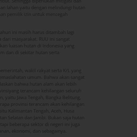
mbut. Sehingga diperlukan mitigasi dan
dan lahan yaitu dengan melindungi hutan
an pemilik izin untuk mencegah
tahun ini masih harus ditambah lagi
 dari masyarakat. RUU ini sangat
kan luasan hutan di Indonesia yang
 dan di sekitar hutan serta
emerintah, wakil rakyat serta K/L yang
kemaslahatan umum. Bahwa akan sangat
laskan bahwa hutan alam akan lebih
rovinsiyang terancam kehilangan seluruh
n, yaitu Jawa Tengah, Bangka Belitung,
erapa provinsi terancam akan kehilangan
yaitu Kalimantan Tengah, Aceh, Husa
tan Selatan dan Jambi. Bukan saja hutan
pi beberapa sektor di negeri ini juga
anan, ekonomi, dan sebagainya.