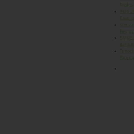
Profits
INZS 2
Bisa ‘D
Mengap
Begitu
BMKG: 
Karhut
Timoth
Ekonom