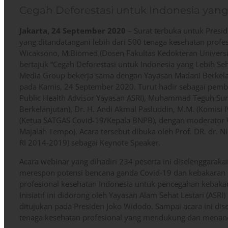
Cegah Deforestasi untuk Indonesia yang
Jakarta, 24 September 2020
– Surat terbuka untuk Presid
yang ditandatangani lebih dari 500 tenaga kesehatan profes
Wicaksono, M.Biomed (Dosen Fakultas Kedokteran Univers
bertajuk “Cegah Deforestasi untuk Indonesia yang Lebih S
Media Group bekerja sama dengan Yayasan Madani Berkelan
pada Kamis, 24 September 2020. Turut hadir sebagai pembi
Public Health Advisor Yayasan ASRI), Muhammad Teguh Sury
Berkelanjutan), Dr. H. Andi Akmal Pasluddin, M.M. (Komisi 
(Ketua SATGAS Covid-19/Kepala BNPB), dengan moderator
Majalah Tempo). Acara tersebut dibuka oleh Prof. DR. dr. Ni
RI 2014-2019) sebagai Keynote Speaker.
Acara webinar yang dihadiri 234 peserta ini diselenggaraka
merespon potensi bencana ganda Covid-19 dan kebakaran 
profesional kesehatan Indonesia untuk pencegahan kebakar
Inisiatif ini didorong oleh Yayasan Alam Sehat Lestari (ASRI
ditujukan pada Presiden Joko Widodo. Sampai acara ini dis
tenaga kesehatan profesional yang mendukung dan menanda