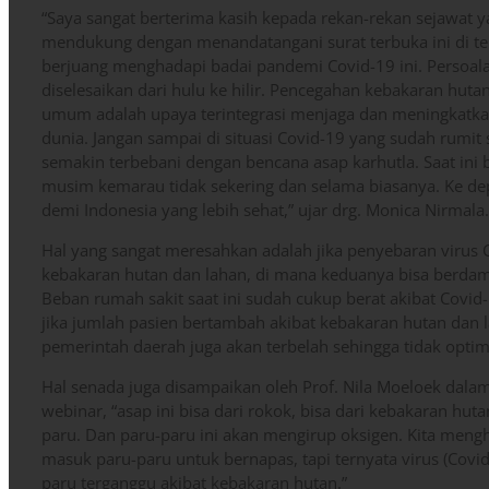
“Saya sangat berterima kasih kepada rekan-rekan sejawat
mendukung dengan menandatangani surat terbuka ini di t
berjuang menghadapi badai pandemi Covid-19 ini. Persoal
diselesaikan dari hulu ke hilir. Pencegahan kebakaran hutan
umum adalah upaya terintegrasi menjaga dan meningkatka
dunia. Jangan sampai di situasi Covid-19 yang sudah rumit 
semakin terbebani dengan bencana asap karhutla. Saat ini 
musim kemarau tidak sekering dan selama biasanya. Ke depa
demi Indonesia yang lebih sehat,” ujar drg. Monica Nirmala.
Hal yang sangat meresahkan adalah jika penyebaran virus 
kebakaran hutan dan lahan, di mana keduanya bisa berdam
Beban rumah sakit saat ini sudah cukup berat akibat Covid
jika jumlah pasien bertambah akibat kebakaran hutan dan
pemerintah daerah juga akan terbelah sehingga tidak optim
Hal senada juga disampaikan oleh Prof. Nila Moeloek dal
webinar, “asap ini bisa dari rokok, bisa dari kebakaran hu
paru. Dan paru-paru ini akan mengirup oksigen. Kita me
masuk paru-paru untuk bernapas, tapi ternyata virus (Covid-
paru terganggu akibat kebakaran hutan.”