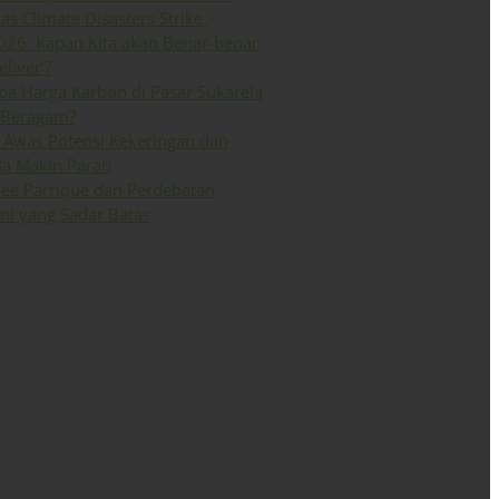
 as Climate Disasters Strike
026: Kapan Kita akan Benar-benar
eliver’?
a Harga Karbon di Pasar Sukarela
 Beragam?
Awas Potensi Kekeringan dan
la Makin Parah
ee Parrique dan Perdebatan
i yang Sadar Batas