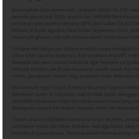
Berdasarkan data pemerintah, terdapat sekitar 64.600 hekta
periode Januari-Juli 2020. Analisa dari MADANI Berkelanju
perluasan area potensi terbakar (APT) dari luasan 18.000 he
hektare di bulan Agustus. Pada bulan September 2020, pad
musim penghujan, titik-titik hotspot sudah mulai mulai ber
Terlepas dari kenyataan bahwa keadaan cuaca seringkali ti
udara tidak sepanas biasanya, data kenaikan area APT me
waspada dan perlu usaha maksimal agar bencana yang lebih 
menjadi semakin parah jika kesadaran publik untuk ikut m
minim, penegakan hukum bagi korporasi tidak dilakukan dan
Muhammad Teguh Surya, (Direktur Eksekutif Yayasan Madan
kebakaran hutan di Indonesia saat ini tidak boleh diangga
penyebab kebakaran hutan dan lahan selain cuaca yang ju
diwaspadai seperti perubahan tutupan lahan dan kerusakan
“Dalam analisis MADANI selama lima tahun terakhir, peri
juta hektar hutan dan lahan terbakar. Ada tiga faktor ya
karhutla di suatu tempat. Pertama adalah karena adanya p