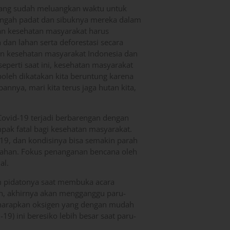
 yang sudah meluangkan waktu untuk
engah padat dan sibuknya mereka dalam
an kesehatan masyarakat harus
 dan lahan serta deforestasi secara
n kesehatan masyarakat Indonesia dan
seperti saat ini, kesehatan masyarakat
boleh dikatakan kita beruntung karena
nnya, mari kita terus jaga hutan kita,
Covid-19 terjadi berbarengan dengan
pak fatal bagi kesehatan masyarakat.
-19, dan kondisinya bisa semakin parah
 lahan. Fokus penanganan bencana oleh
al.
am pidatonya saat membuka acara
tan, akhirnya akan mengganggu paru-
ngharapkan oksigen yang dengan mudah
19) ini beresiko lebih besar saat paru-