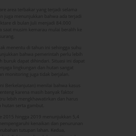
re area terbakar yang terjadi selama
tan juga menunjukkan bahwa ada terjadi
ktare di bulan Juli menjadi 84.000
a saat musim kemarau mulai beralih ke
kurang.
dak menentu di tahun ini sehingga suhu
nunjukkan bahwa pemerintah perlu lebih
buruk dapat dihindari. Situasi ini dapat
enjaga lingkungan dan hutan sangat
 monitoring juga tidak berjalan.
i Berkelanjutan) menilai bahwa kasus
p enteng karena masih banyak faktor
stru lebih mengkhawatirkan dan harus
 hutan serta gambut.
ode 2015 hingga 2019 menunjukkan 5,4
ng mempengaruhi kenaikan dan penurunan
erubahan tutupan lahan. Kedua,