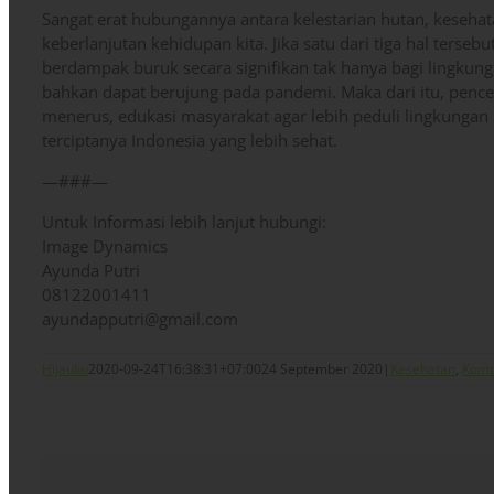
Sangat erat hubungannya antara kelestarian hutan, kesehat
keberlanjutan kehidupan kita. Jika satu dari tiga hal terseb
berdampak buruk secara signifikan tak hanya bagi lingku
bahkan dapat berujung pada pandemi. Maka dari itu, penceg
menerus, edukasi masyarakat agar lebih peduli lingkungan 
terciptanya Indonesia yang lebih sehat.
—###—
Untuk Informasi lebih lanjut hubungi:
Image Dynamics
Ayunda Putri
08122001411
ayundapputri@gmail.com
Hijauku
2020-09-24T16:38:31+07:00
24 September 2020
|
Kesehatan
,
Komu