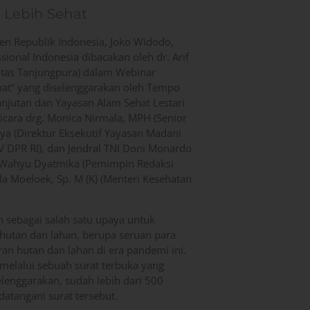
 Lebih Sehat
en Republik Indonesia, Joko Widodo,
sional Indonesia dibacakan oleh dr. Arif
itas Tanjungpura) dalam Webinar
ehat” yang diselenggarakan oleh Tempo
jutan dan Yayasan Alam Sehat Lestari
cara drg. Monica Nirmala, MPH (Senior
a (Direktur Eksekutif Yayasan Madani
IV DPR RI), dan Jendral TNI Doni Monardo
 Wahyu Dyatmika (Pemimpin Redaksi
la Moeloek, Sp. M (K) (Menteri Kesehatan
n sebagai salah satu upaya untuk
hutan dan lahan, berupa seruan para
an hutan dan lahan di era pandemi ini.
) melalui sebuah surat terbuka yang
elenggarakan, sudah lebih dari 500
tangani surat tersebut.