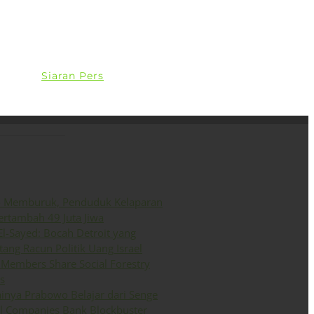
ini
Siaran Pers
English
o Memburuk, Penduduk Kelaparan
ertambah 49 Juta Jiwa
El-Sayed: Bocah Detroit yang
ang Racun Politik Uang Israel
Members Share Social Forestry
s
inya Prabowo Belajar dari Senge
il Companies Bank Blockbuster