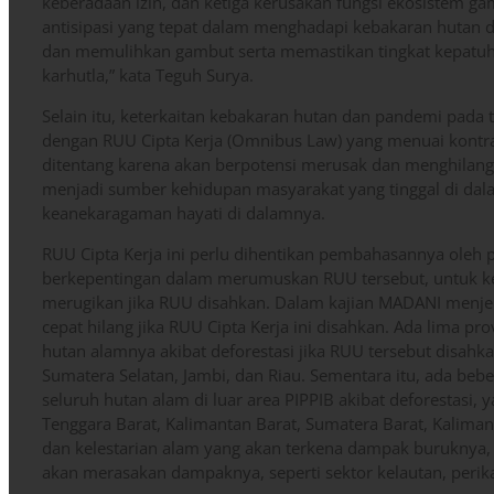
keberadaan izin, dan ketiga kerusakan fungsi ekosistem ga
antisipasi yang tepat dalam menghadapi kebakaran hutan 
dan memulihkan gambut serta memastikan tingkat kepatuh
karhutla,” kata Teguh Surya.
Selain itu, keterkaitan kebakaran hutan dan pandemi pada 
dengan RUU Cipta Kerja (Omnibus Law) yang menuai kontra
ditentang karena akan berpotensi merusak dan menghilang
menjadi sumber kehidupan masyarakat yang tinggal di dalam
keanekaragaman hayati di dalamnya.
RUU Cipta Kerja ini perlu dihentikan pembahasannya oleh p
berkepentingan dalam merumuskan RUU tersebut, untuk 
merugikan jika RUU disahkan. Dalam kajian MADANI menje
cepat hilang jika RUU Cipta Kerja ini disahkan. Ada lima p
hutan alamnya akibat deforestasi jika RUU tersebut disahka
Sumatera Selatan, Jambi, dan Riau. Sementara itu, ada beb
seluruh hutan alam di luar area PIPPIB akibat deforestasi, 
Tenggara Barat, Kalimantan Barat, Sumatera Barat, Kaliman
dan kelestarian alam yang akan terkena dampak buruknya, ta
akan merasakan dampaknya, seperti sektor kelautan, perik