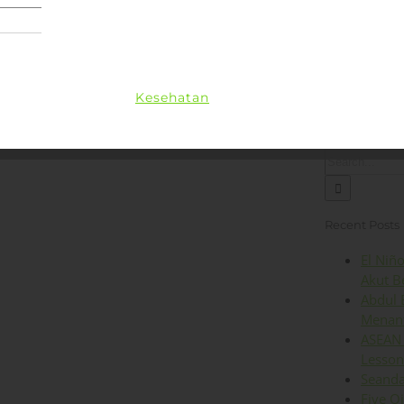
Lingkungan
Kesehatan
Iklim
Energi
Op
Search
for:
Recent Posts
El Niñ
Akut B
Abdul 
Menant
ASEAN 
Lesson
Seanda
Five O