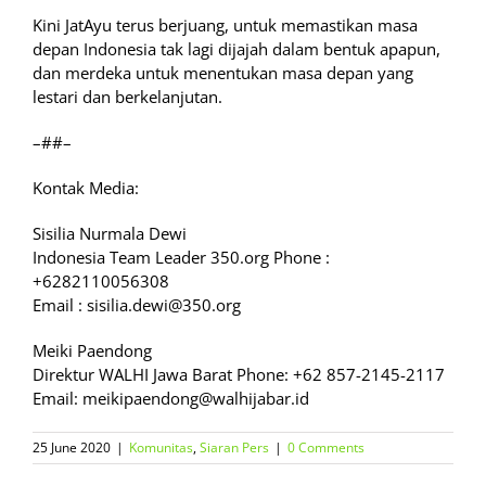
Kini JatAyu terus berjuang, untuk memastikan masa
depan Indonesia tak lagi dijajah dalam bentuk apapun,
dan merdeka untuk menentukan masa depan yang
lestari dan berkelanjutan.
–##–
Kontak Media:
Sisilia Nurmala Dewi
Indonesia Team Leader 350.org Phone :
+6282110056308
Email : sisilia.dewi@350.org
Meiki Paendong
Direktur WALHI Jawa Barat Phone: +62 857-2145-2117
Email: meikipaendong@walhijabar.id
25 June 2020
|
Komunitas
,
Siaran Pers
|
0 Comments