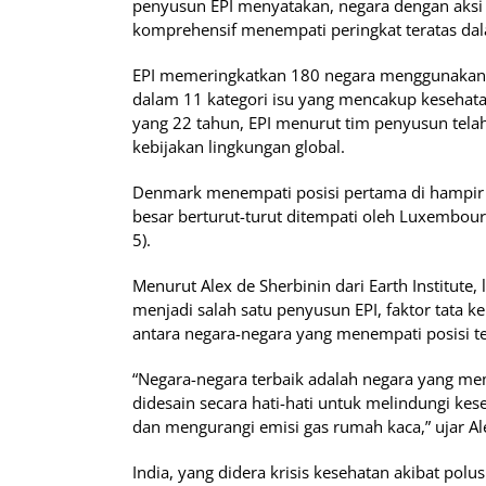
penyusun EPI menyatakan, negara dengan aksi 
komprehensif menempati peringkat teratas dala
EPI memeringkatkan 180 negara menggunakan 
dalam 11 kategori isu yang mencakup kesehatan
yang 22 tahun, EPI menurut tim penyusun tela
kebijakan lingkungan global.
Denmark menempati posisi pertama di hampir s
besar berturut-turut ditempati oleh Luxembourg (
5).
Menurut Alex de Sherbinin dari Earth Institute
menjadi salah satu penyusun EPI, faktor tata 
antara negara-negara yang menempati posisi t
“Negara-negara terbaik adalah negara yang me
didesain secara hati-hati untuk melindungi ke
dan mengurangi emisi gas rumah kaca,” ujar Al
India, yang didera krisis kesehatan akibat pol