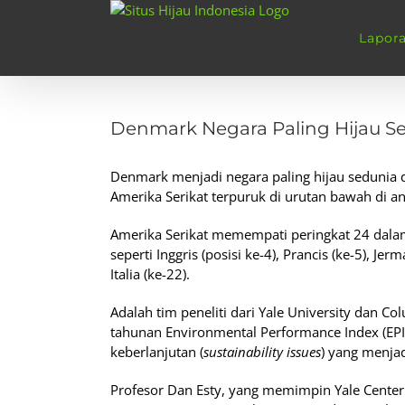
Skip
to
Lapor
content
View
Larger
Denmark Negara Paling Hijau S
Image
Denmark menjadi negara paling hijau sedunia
Amerika Serikat terpuruk di urutan bawah di an
Amerika Serikat memempati peringkat 24 dalam
seperti Inggris (posisi ke-4), Prancis (ke-5), Je
Italia (ke-22).
Adalah tim peneliti dari Yale University dan C
tahunan Environmental Performance Index (EPI)
keberlanjutan (
sustainability issues
) yang menjad
Profesor Dan Esty, yang memimpin Yale Center 