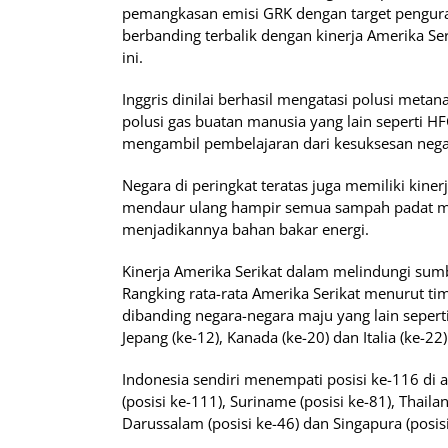
pemangkasan emisi GRK dengan target penguran
berbanding terbalik dengan kinerja Amerika Se
ini.
Inggris dinilai berhasil mengatasi polusi meta
polusi gas buatan manusia yang lain seperti HF
mengambil pembelajaran dari kesuksesan negar
Negara di peringkat teratas juga memiliki kiner
mendaur ulang hampir semua sampah padat m
menjadikannya bahan bakar energi.
Kinerja Amerika Serikat dalam melindungi sumb
Rangking rata-rata Amerika Serikat menurut tim
dibanding negara-negara maju yang lain seperti I
Jepang (ke-12), Kanada (ke-20) dan Italia (ke-22)
Indonesia sendiri menempati posisi ke-116 di a
(posisi ke-111), Suriname (posisi ke-81), Thailan
Darussalam (posisi ke-46) dan Singapura (posisi