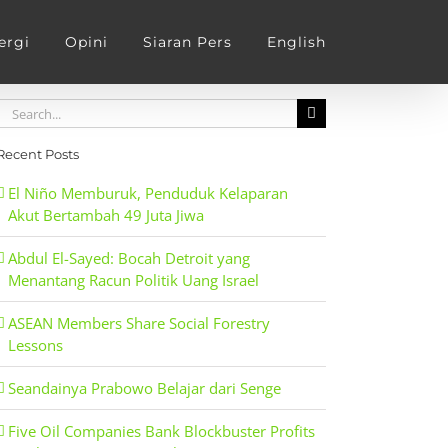
ergi
Opini
Siaran Pers
English
Search
for:
Recent Posts
El Niño Memburuk, Penduduk Kelaparan
Akut Bertambah 49 Juta Jiwa
Abdul El-Sayed: Bocah Detroit yang
Menantang Racun Politik Uang Israel
ASEAN Members Share Social Forestry
Lessons
Seandainya Prabowo Belajar dari Senge
Five Oil Companies Bank Blockbuster Profits