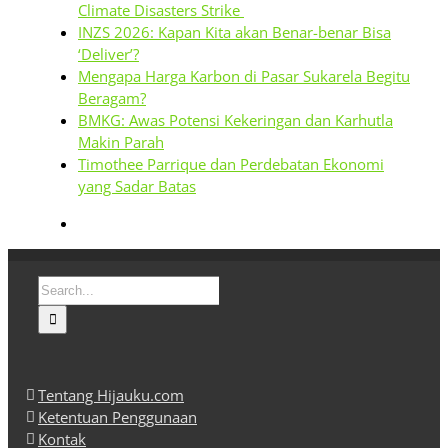
Climate Disasters Strike
INZS 2026: Kapan Kita akan Benar-benar Bisa
‘Deliver’?
Mengapa Harga Karbon di Pasar Sukarela Begitu
Beragam?
BMKG: Awas Potensi Kekeringan dan Karhutla
Makin Parah
Timothee Parrique dan Perdebatan Ekonomi
yang Sadar Batas
Search
for:
Tentang Hijauku.com
Ketentuan Penggunaan
Kontak