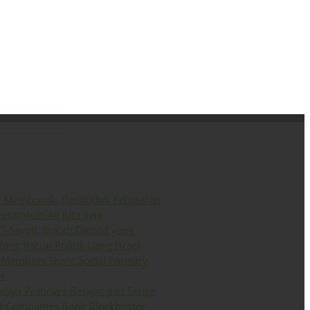
ini
Siaran Pers
English
o Memburuk, Penduduk Kelaparan
ertambah 49 Juta Jiwa
El-Sayed: Bocah Detroit yang
ang Racun Politik Uang Israel
Members Share Social Forestry
s
inya Prabowo Belajar dari Senge
il Companies Bank Blockbuster