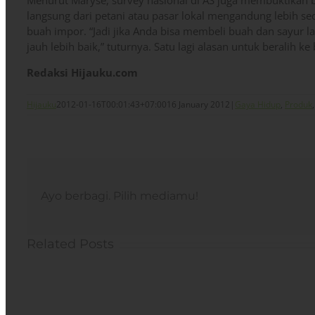
Menurut Maryse, survey nasional di AS juga membuktikan 
langsung dari petani atau pasar lokal mengandung lebih sed
buah impor. “Jadi jika Anda bisa membeli buah dan sayur lan
jauh lebih baik,” tuturnya. Satu lagi alasan untuk beralih k
Redaksi Hijauku.com
Hijauku
2012-01-16T00:01:43+07:00
16 January 2012
|
Gaya Hidup
,
Produk
Ayo berbagi. Pilih mediamu!
Related Posts