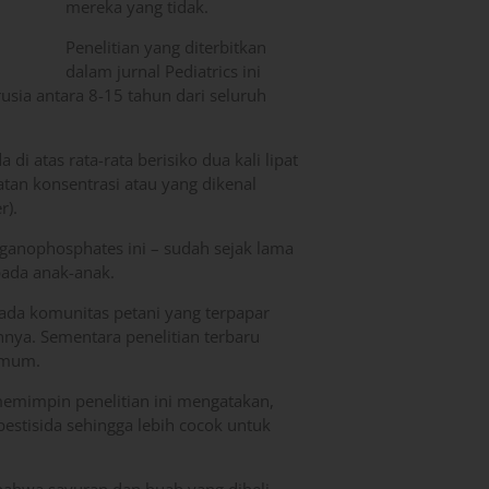
mereka yang tidak.
Penelitian yang diterbitkan
dalam jurnal Pediatrics ini
usia antara 8-15 tahun dari seluruh
i atas rata-rata berisiko dua kali lipat
atan konsentrasi atau yang dikenal
r).
ganophosphates ini – sudah sejak lama
pada anak-anak.
ada komunitas petani yang terpapar
nnya. Sementara penelitian terbaru
 umum.
memimpin penelitian ini mengatakan,
estisida sehingga lebih cocok untuk