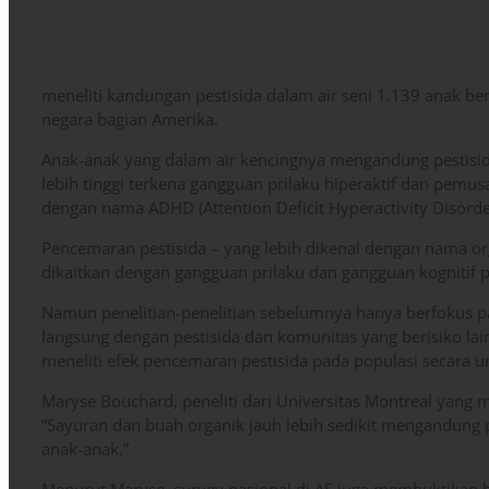
meneliti kandungan pestisida dalam air seni 1.139 anak ber
negara bagian Amerika.
Anak-anak yang dalam air kencingnya mengandung pestisida d
lebih tinggi terkena gangguan prilaku hiperaktif dan pemus
dengan nama ADHD (Attention Deficit Hyperactivity Disorde
Pencemaran pestisida – yang lebih dikenal dengan nama or
dikaitkan dengan gangguan prilaku dan gangguan kognitif 
Namun penelitian-penelitian sebelumnya hanya berfokus p
langsung dengan pestisida dan komunitas yang berisiko lai
meneliti efek pencemaran pestisida pada populasi secara
Maryse Bouchard, peneliti dari Universitas Montreal yang 
“Sayuran dan buah organik jauh lebih sedikit mengandung p
anak-anak.”