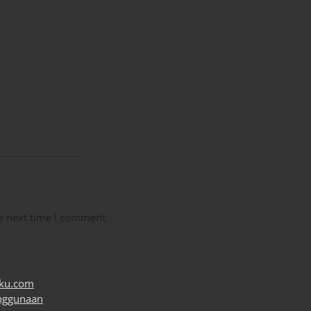
e next time I comment.
uku.com
nggunaan