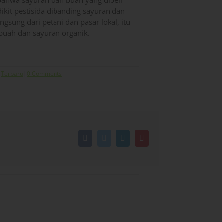
bahwa sayuran dan buah yang dibeli
ikit pestisida dibanding sayuran dan
gsung dari petani dan pasar lokal, itu
e buah dan sayuran organik.
,
Terbaru
|
0 Comments
Facebook
Twitter
LinkedIn
Pinterest