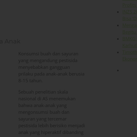
Profits
INZS 2
Bisa ‘D
Mengap
Begitu
BMKG: 
da Anak
Karhut
Timoth
Konsumsi buah dan sayuran
Ekonom
yang mengandung pestisida
menyebabkan gangguan
prilaku pada anak-anak berusia
8-15 tahun.
Sebuah penelitian skala
nasional di AS menemukan
bahwa anak-anak yang
mengonsumsi buah dan
sayuran yang tercemar
pestisida lebih berisiko menjadi
anak yang hiperaktif dibanding