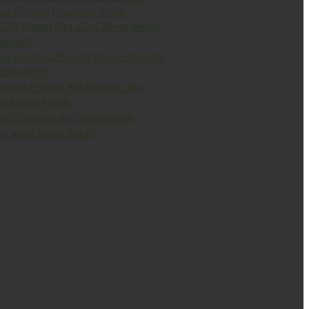
 as Climate Disasters Strike
026: Kapan Kita akan Benar-benar
eliver’?
a Harga Karbon di Pasar Sukarela
 Beragam?
Awas Potensi Kekeringan dan
la Makin Parah
ee Parrique dan Perdebatan
i yang Sadar Batas