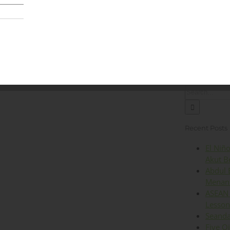
Lingkungan
Kesehatan
Iklim
Energi
Op
Search
for:
Recent Posts
El Niñ
Akut B
Abdul 
Menant
ASEAN 
Lesson
Seanda
Five O