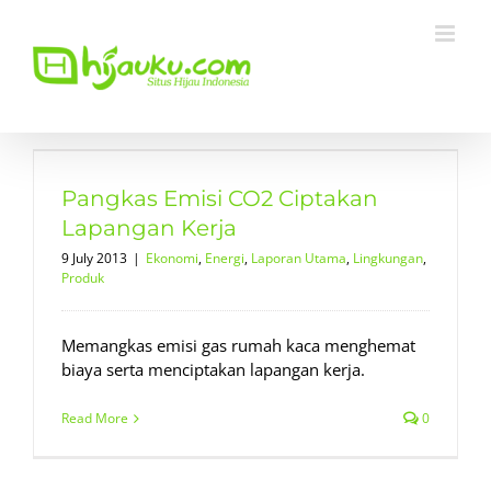
Skip
to
content
Pangkas Emisi CO2 Ciptakan
Lapangan Kerja
9 July 2013
|
Ekonomi
,
Energi
,
Laporan Utama
,
Lingkungan
,
Produk
Memangkas emisi gas rumah kaca menghemat
biaya serta menciptakan lapangan kerja.
Read More
0