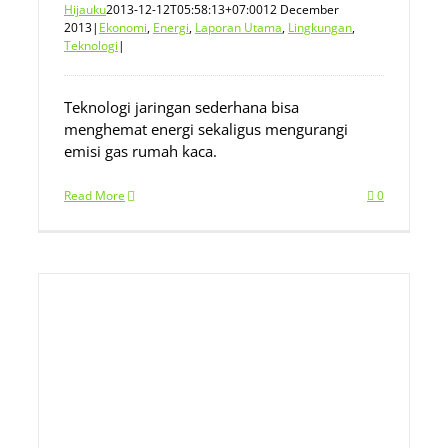
Hijauku
2013-12-12T05:58:13+07:00
12 December
2013
|
Ekonomi
,
Energi
,
Laporan Utama
,
Lingkungan
,
Teknologi
|
Teknologi jaringan sederhana bisa
menghemat energi sekaligus mengurangi
emisi gas rumah kaca.
Read More
0