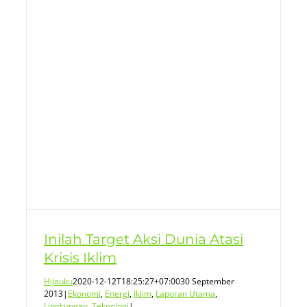
Inilah Target Aksi Dunia Atasi
Krisis Iklim
Hijauku
2020-12-12T18:25:27+07:00
30 September
2013
|
Ekonomi
,
Energi
,
Iklim
,
Laporan Utama
,
Lingkungan
,
Teknologi
|