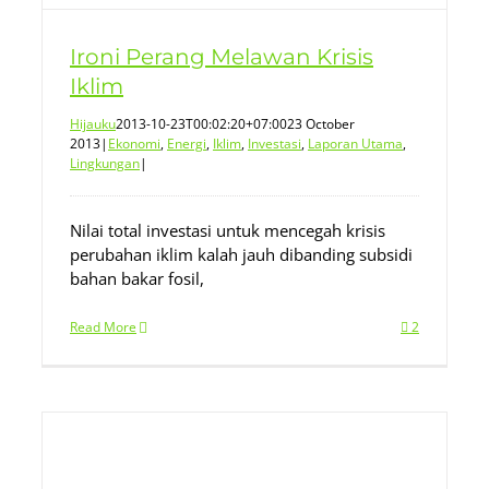
Ironi Perang Melawan Krisis
Iklim
Hijauku
2013-10-23T00:02:20+07:00
23 October
2013
|
Ekonomi
,
Energi
,
Iklim
,
Investasi
,
Laporan Utama
,
Lingkungan
|
Nilai total investasi untuk mencegah krisis
perubahan iklim kalah jauh dibanding subsidi
bahan bakar fosil,
Read More
2