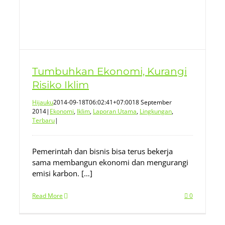
Tumbuhkan Ekonomi, Kurangi
Risiko Iklim
Hijauku
2014-09-18T06:02:41+07:00
18 September
2014
|
Ekonomi
,
Iklim
,
Laporan Utama
,
Lingkungan
,
Terbaru
|
Pemerintah dan bisnis bisa terus bekerja
sama membangun ekonomi dan mengurangi
emisi karbon. […]
Read More
0