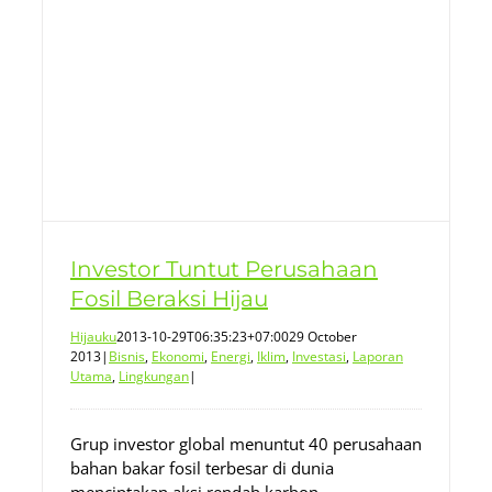
ma
Investor Tuntut Perusahaan
Fosil Beraksi Hijau
Hijauku
2013-10-29T06:35:23+07:00
29 October
2013
|
Bisnis
,
Ekonomi
,
Energi
,
Iklim
,
Investasi
,
Laporan
Utama
,
Lingkungan
|
Grup investor global menuntut 40 perusahaan
bahan bakar fosil terbesar di dunia