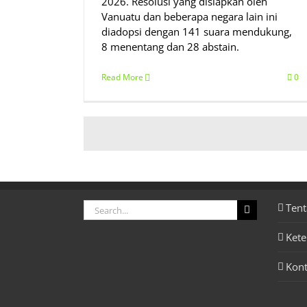
2026. Resolusi yang disiapkan oleh
Vanuatu dan beberapa negara lain ini
diadopsi dengan 141 suara mendukung,
8 menentang dan 28 abstain.
Read More
0
Search
Tent
for:
Ket
Kon