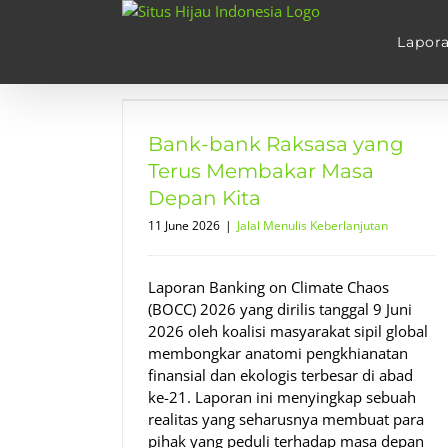
Skip
to
Lapor
content
ang Terus
pan Kita
Bank-bank Raksasa yang
njutan
Terus Membakar Masa
Depan Kita
11 June 2026
|
Jalal Menulis Keberlanjutan
Laporan Banking on Climate Chaos
(BOCC) 2026 yang dirilis tanggal 9 Juni
2026 oleh koalisi masyarakat sipil global
membongkar anatomi pengkhianatan
finansial dan ekologis terbesar di abad
ke-21. Laporan ini menyingkap sebuah
realitas yang seharusnya membuat para
pihak yang peduli terhadap masa depan