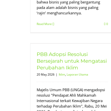
bahwa bisnis yang paling bergantung
pada alam adalah bisnis yang paling
‘rajin’ menghancurkannya.
Read More
0
Bersejarah
bahan Iklim
PBB Adopsi Resolusi
ama
Bersejarah untuk Mengatasi
Perubahan Iklim
20 May 2026
|
Iklim
,
Laporan Utama
Majelis Umum PBB (UNGA) mengadopsi
resolusi "Pendapat Ahli Mahkamah
Internasional terkait Kewajiban Negara
terhadap Perubahan Iklim", Rabu, 20 Mei