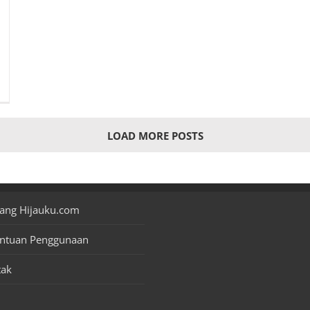
LOAD MORE POSTS
ang Hijauku.com
entuan Penggunaan
tak