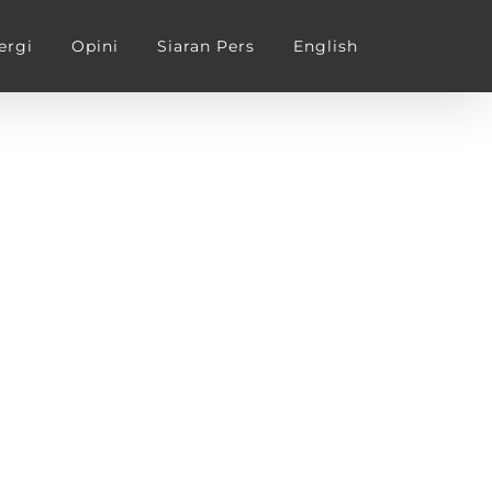
ergi
Opini
Siaran Pers
English