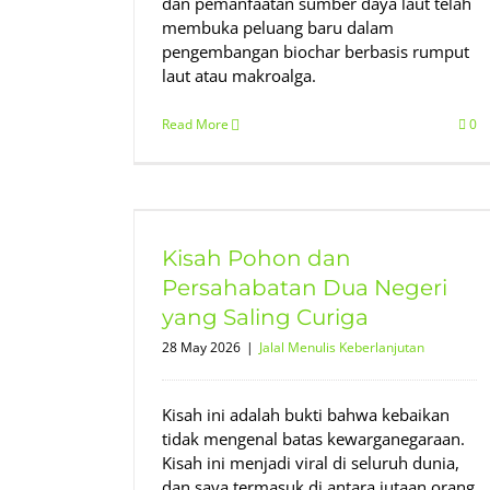
dan pemanfaatan sumber daya laut telah
membuka peluang baru dalam
pengembangan biochar berbasis rumput
laut atau makroalga.
Read More
0
sahabatan
ing Curiga
Kisah Pohon dan
njutan
Persahabatan Dua Negeri
yang Saling Curiga
28 May 2026
|
Jalal Menulis Keberlanjutan
Kisah ini adalah bukti bahwa kebaikan
tidak mengenal batas kewarganegaraan.
Kisah ini menjadi viral di seluruh dunia,
dan saya termasuk di antara jutaan orang