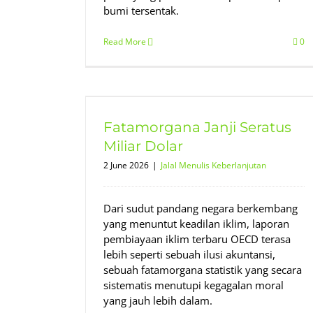
bumi tersentak.
Read More
0
atus Miliar
Fatamorgana Janji Seratus
njutan
Miliar Dolar
2 June 2026
|
Jalal Menulis Keberlanjutan
Dari sudut pandang negara berkembang
yang menuntut keadilan iklim, laporan
pembiayaan iklim terbaru OECD terasa
lebih seperti sebuah ilusi akuntansi,
sebuah fatamorgana statistik yang secara
sistematis menutupi kegagalan moral
yang jauh lebih dalam.