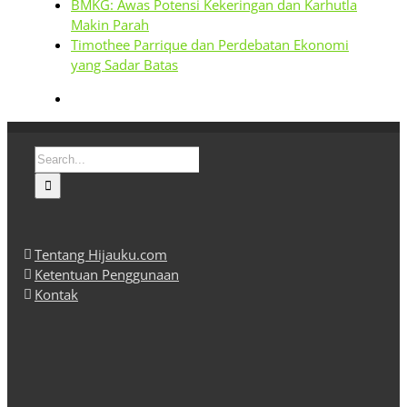
BMKG: Awas Potensi Kekeringan dan Karhutla
Makin Parah
Timothee Parrique dan Perdebatan Ekonomi
yang Sadar Batas
Search
for:
Tentang Hijauku.com
Ketentuan Penggunaan
Kontak