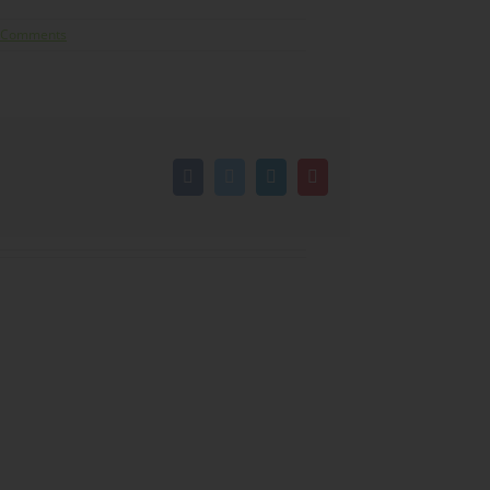
 Comments
Facebook
Twitter
LinkedIn
Pinterest