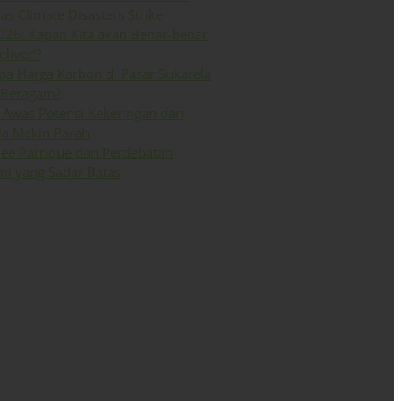
 as Climate Disasters Strike
026: Kapan Kita akan Benar-benar
eliver’?
a Harga Karbon di Pasar Sukarela
 Beragam?
Awas Potensi Kekeringan dan
la Makin Parah
ee Parrique dan Perdebatan
i yang Sadar Batas