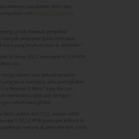
ca ekstrem, perubahan iklim dan
dikumpulkan oleh
Global Monitoring
enting untuk melacak penyebab
ih banyak pekerjaan guna mencapai
 kaca yang terakumulasi di atmosfer.”
ulan di tahun 2023 mencapai 419,3 PPM
tahun lalu.
 ketiga dalam satu dekade terakhir.
yang terus berlanjut, plus peningkatan
 La Nina ke El Nino,” kata Xin Lan,
 mensintesis data dari Jaringan
 gas rumah kaca global.
 lebih sedikit dari CO2, namun lebih
rata 1.922,6 PPB (parts per billion) di
onsentrasi metana di atmosfer kini 160%