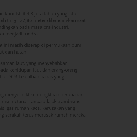
 kondisi di 4,3 juta tahun yang lalu
ih tinggi 22,86 meter dibandingkan saat
bandingkan pada masa pra-industri.
ka menjadi tundra.
at ini masih diserap di permukaan bumi,
ut dan hutan.
gasaman laut, yang menyebabkan
ada kehidupan laut dan orang-orang
itar 90% kelebihan panas yang
ang menyelidiki kemungkinan perubahan
misi metana. Tanpa ada aksi ambisius
si gas rumah kaca, kerusakan yang
yang serakah terus merusak rumah mereka