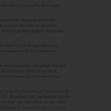
aktivitas manusia yaitu dinitrogen
ade terakhir dipicu terutama oleh
asan dan intensifikasi pertanian.
lebih tinggi dibandingkan tingkat pra-
h dari 15.000 sampel udara dari
 menganalisisnya di laboratorium
wal tingkat rata-rata global dari tiga
i selama tahun sebelumnya untuk
an penyerapannya, serta memahami
sar yang sejauh ini menjadi penyumbang
r CO2 dihasilkan oleh pembakaran bahan
sia naik dari 10,9 miliar ton per tahun
auna Loa di Hawaii dimulai – menjadi