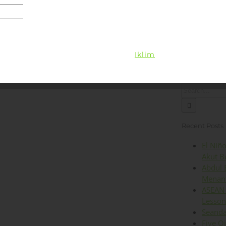
Lingkungan
Kesehatan
Iklim
Energi
Op
Search
for:
Recent Posts
El Niñ
Akut B
Abdul 
Menant
ASEAN 
Lesson
Seanda
Five O