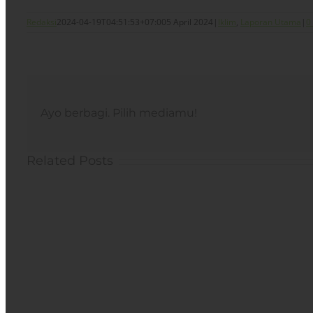
Redaksi
2024-04-19T04:51:53+07:00
5 April 2024
|
Iklim
,
Laporan Utama
|
0
Ayo berbagi. Pilih mediamu!
Related Posts