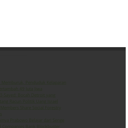
ini
Siaran Pers
English
o Memburuk, Penduduk Kelaparan
ertambah 49 Juta Jiwa
El-Sayed: Bocah Detroit yang
ang Racun Politik Uang Israel
Members Share Social Forestry
s
inya Prabowo Belajar dari Senge
il Companies Bank Blockbuster