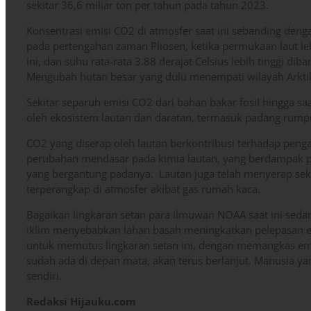
sekitar 36,6 miliar ton per tahun pada tahun 2023.
Konsentrasi emisi CO2 di atmosfer saat ini sebanding dengan
pada pertengahan zaman Pliosen, ketika permukaan laut leb
ini, dan suhu rata-rata 3.88 derajat Celsius lebih tinggi di
Mengubah hutan besar yang dulu menempati wilayah Arkti
Sekitar separuh emisi CO2 dari bahan bakar fosil hingga sa
oleh ekosistem lautan dan daratan, termasuk padang rump
CO2 yang diserap oleh lautan berkontribusi terhadap pen
perubahan mendasar pada kimia lautan, yang berdampak p
yang bergantung padanya. Lautan juga telah menyerap sek
terperangkap di atmosfer akibat gas rumah kaca.
Bagaikan lingkaran setan para ilmuwan NOAA saat ini sed
iklim menyebabkan lahan basah meningkatkan pelepasan e
untuk memutus lingkaran setan ini, dengan memangkas emi
sudah ada di depan mata, akan terus berlanjut. Manusia 
sendiri.
Redaksi Hijauku.com