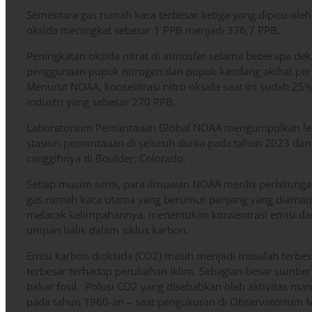
Sementara gas rumah kaca terbesar ketiga yang dipicu oleh 
oksida meningkat sebesar 1 PPB menjadi 336,7 PPB.
Peningkatan oksida nitrat di atmosfer selama beberapa dek
penggunaan pupuk nitrogen dan pupuk kandang akibat perlu
Menurut NOAA, konsentrasi nitro oksida saat ini sudah 25% 
industri yang sebesar 270 PPB.
Laboratorium Pemantauan Global NOAA mengumpulkan lebi
stasiun pemantauan di seluruh dunia pada tahun 2023 dan
canggihnya di Boulder, Colorado.
Setiap musim semi, para ilmuwan NOAA merilis perhitungan a
gas rumah kaca utama yang berumur panjang yang diamat
melacak kelimpahannya, menentukan konsentrasi emisi d
umpan balik dalam siklus karbon.
Emisi karbon dioksida (CO2) masih menjadi masalah terbe
terbesar terhadap perubahan iklim. Sebagian besar sumbe
bakar fosil. Polusi CO2 yang disebabkan oleh aktivitas manu
pada tahun 1960-an – saat pengukuran di Observatorium M