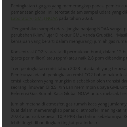
Peningkatan tiga gas yang memerangkap panas, pemicu cua
pemanasan global ini, tercatat dalam sampel udara yang 
Laboratory (GML) NOAA
pada tahun 2023.
“Pengambilan sampel udara jangka panjang NOAA sangat p
perubahan iklim,” ujar Direktur GML Vanda Grubišić. “Mas
kemajuan yang berarti dalam mengurangi jumlah gas rumah
Konsentrasi CO2 rata-rata di permukaan bumi, dalam 12 b
(parts per million) atau (ppm) atau naik 2,8 ppm dibanding 
Tren peningkatan emisi tahun 2023 ini adalah yang terbesar
Pemicunya adalah peningkatan emisi CO2 bahan bakar fosil 
emisi kebakaran yang mungkin disebabkan oleh transisi dari
seorang ilmuwan CIRES. Xin Lan memimpin upaya GML untuk
Referensi Gas Rumah Kaca Global NOAA untuk melacak tren
Jumlah metana di atmosfer, gas rumah kaca yang jumlahnya
kuat dalam memerangkap panas di atmosfer, meningkat rata-
2023 atau naik sebesar 10,9 PPB dari tahun sebelumnya. K
lebih tinggi dibandingkan tingkat pra-industri.