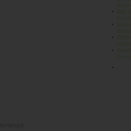
Profits
INZS 2
Bisa ‘D
Mengap
Begitu
BMKG: 
Karhut
Timoth
Ekonom
Berlanjut