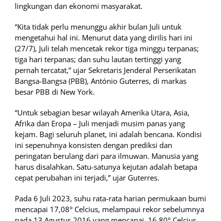
lingkungan dan ekonomi masyarakat.
“Kita tidak perlu menunggu akhir bulan Juli untuk
mengetahui hal ini. Menurut data yang dirilis hari ini
(27/7), Juli telah mencetak rekor tiga minggu terpanas;
tiga hari terpanas; dan suhu lautan tertinggi yang
pernah tercatat,” ujar Sekretaris Jenderal Perserikatan
Bangsa-Bangsa (PBB), António Guterres, di markas
besar PBB di New York.
“Untuk sebagian besar wilayah Amerika Utara, Asia,
Afrika dan Eropa – Juli menjadi musim panas yang
kejam. Bagi seluruh planet, ini adalah bencana. Kondisi
ini sepenuhnya konsisten dengan prediksi dan
peringatan berulang dari para ilmuwan. Manusia yang
harus disalahkan. Satu-satunya kejutan adalah betapa
cepat perubahan ini terjadi,” ujar Guterres.
Pada 6 Juli 2023, suhu rata-rata harian permukaan bumi
mencapai 17,08° Celcius, melampaui rekor sebelumnya
pada 13 Agustus 2016 yang mencapai, 16,80° Celcius,