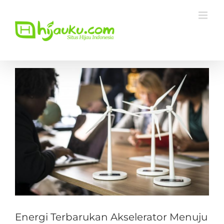
Skip
to
content
View
Larger
Image
Energi Terbarukan Akselerator Menuju