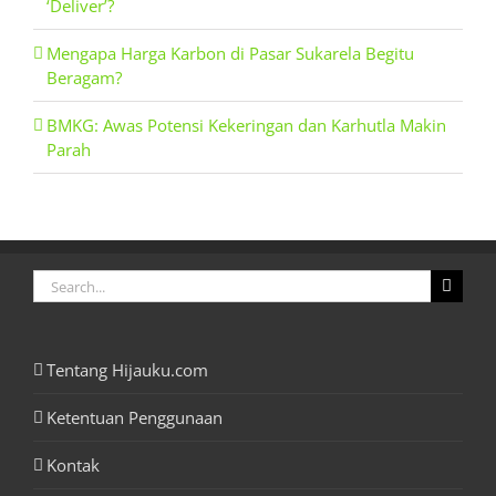
‘Deliver’?
Mengapa Harga Karbon di Pasar Sukarela Begitu
Beragam?
BMKG: Awas Potensi Kekeringan dan Karhutla Makin
Parah
Search
for:
Tentang Hijauku.com
Ketentuan Penggunaan
Kontak