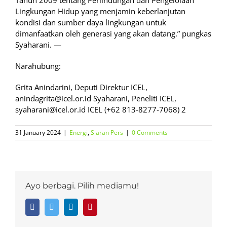
Tahun 2009 tentang Perlindungan dan Pengelolaan
Lingkungan Hidup yang menjamin keberlanjutan
kondisi dan sumber daya lingkungan untuk
dimanfaatkan oleh generasi yang akan datang.” pungkas
Syaharani. —
Narahubung:
Grita Anindarini, Deputi Direktur ICEL,
anindagrita@icel.or.id Syaharani, Peneliti ICEL,
syaharani@icel.or.id ICEL (+62 813‑8277‑7068) 2
31 January 2024
|
Energi
,
Siaran Pers
|
0 Comments
Ayo berbagi. Pilih mediamu!
Facebook
Twitter
LinkedIn
Pinterest