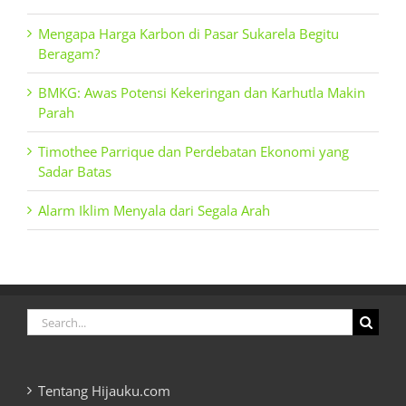
Mengapa Harga Karbon di Pasar Sukarela Begitu
Beragam?
BMKG: Awas Potensi Kekeringan dan Karhutla Makin
Parah
Timothee Parrique dan Perdebatan Ekonomi yang
Sadar Batas
Alarm Iklim Menyala dari Segala Arah
Search
for:
Tentang Hijauku.com