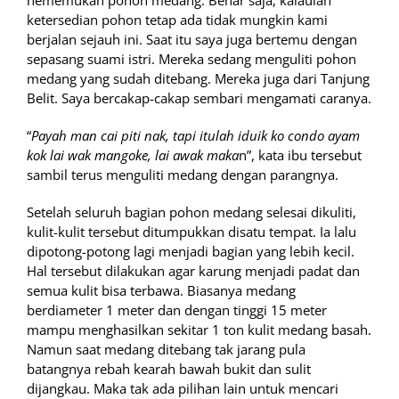
nememukan pohon medang. Benar saja, kalaulah
ketersedian pohon tetap ada tidak mungkin kami
berjalan sejauh ini. Saat itu saya juga bertemu dengan
sepasang suami istri. Mereka sedang menguliti pohon
medang yang sudah ditebang. Mereka juga dari Tanjung
Belit. Saya bercakap-cakap sembari mengamati caranya.
“
Payah man cai piti nak, tapi itulah iduik ko condo ayam
kok lai wak mangoke, lai awak maka
n”, kata ibu tersebut
sambil terus menguliti medang dengan parangnya.
Setelah seluruh bagian pohon medang selesai dikuliti,
kulit-kulit tersebut ditumpukkan disatu tempat. Ia lalu
dipotong-potong lagi menjadi bagian yang lebih kecil.
Hal tersebut dilakukan agar karung menjadi padat dan
semua kulit bisa terbawa. Biasanya medang
berdiameter 1 meter dan dengan tinggi 15 meter
mampu menghasilkan sekitar 1 ton kulit medang basah.
Namun saat medang ditebang tak jarang pula
batangnya rebah kearah bawah bukit dan sulit
dijangkau. Maka tak ada pilihan lain untuk mencari