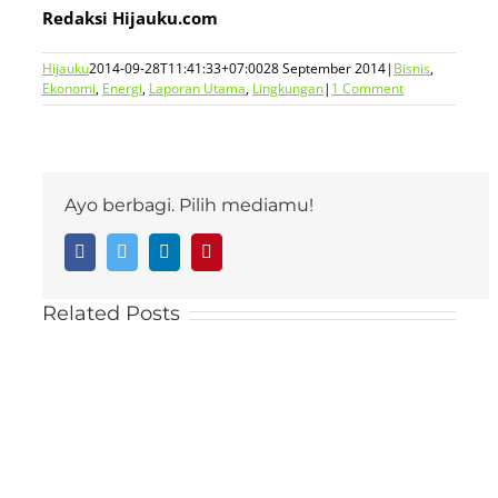
Redaksi Hijauku.com
Hijauku
2014-09-28T11:41:33+07:00
28 September 2014
|
Bisnis
,
Ekonomi
,
Energi
,
Laporan Utama
,
Lingkungan
|
1 Comment
Ayo berbagi. Pilih mediamu!
Facebook
Twitter
LinkedIn
Pinterest
Related Posts