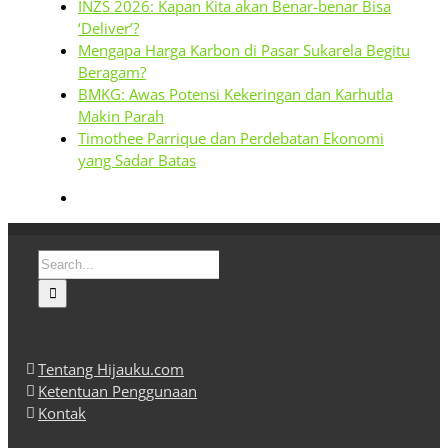
INZS 2026: Kapan Kita akan Benar-benar Bisa
‘Deliver’?
Mengapa Harga Karbon di Pasar Sukarela Begitu
Beragam?
BMKG: Awas Potensi Kekeringan dan Karhutla
Makin Parah
Timothee Parrique dan Perdebatan Ekonomi
yang Sadar Batas
Search
for:
Tentang Hijauku.com
Ketentuan Penggunaan
Kontak