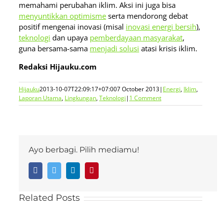
memahami perubahan iklim. Aksi ini juga bisa
menyuntikkan optimisme
serta mendorong debat
positif mengenai inovasi (misal
inovasi energi bersih
),
teknologi
dan upaya
pemberdayaan masyarakat
,
guna bersama-sama
menjadi solusi
atasi krisis iklim.
Redaksi Hijauku.com
Hijauku
2013-10-07T22:09:17+07:00
7 October 2013
|
Energi
,
Iklim
,
Laporan Utama
,
Lingkungan
,
Teknologi
|
1 Comment
Ayo berbagi. Pilih mediamu!
Facebook
Twitter
LinkedIn
Pinterest
Related Posts