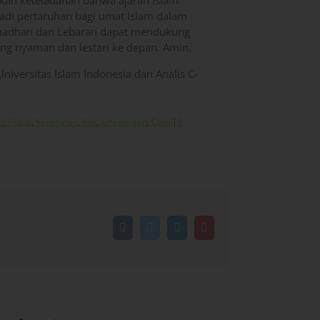
kan keteladanan bahwa ajaran Islam
adi pertaruhan bagi umat Islam dalam
madhan dan Lebaran dapat mendukung
ang nyaman dan lestari ke depan. Amin.
Universitas Islam Indonesia dan Analis C-
a Hidup
,
Kesehatan
,
Kiat
,
Lingkungan
,
Opini
|
3
Facebook
Twitter
LinkedIn
Pinterest