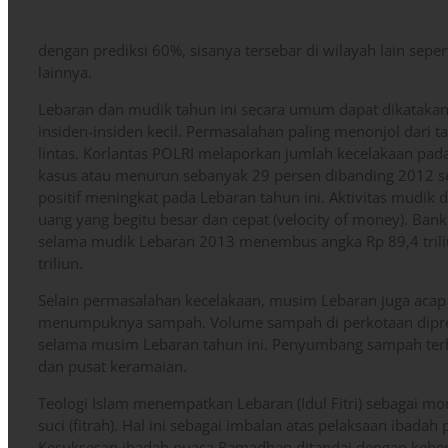
dengan prediksi 60%, sisanya tersebar di wilayah lain seper
lainnya.
Lebaran dan mudik tahun ini secara umum dapat dikatakan
insiden-insiden kecil. Permasalahan paling menonjol dari t
lintas. Korlantas POLRI melaporkan jumlah kecelakaan pa
kasus atau menurun sebanyak 29 persen dibanding 2012 se
positif meningkat pada Lebaran tahun ini. Aktivitas mudik
uang yang begitu besar dan cepat (velocity of money). Bank
selama mudik Lebaran 2013 menembus angka Rp 89,4 trili
triliun.
Selain permasalahan kecelakaan, musim Lebaran juga aca
menumpuknya sampah. Volume sampah di perkotaan dipred
selama musim Lebaran tahun ini. Penyumbang sampah terbe
dan pusat keramaian.
Teologi Islam menempatkan Lebaran (Idul Fitri) sebagai 
suci (fitrah). Hal ini sebagai imbalan atas pelaksaan ibad
Kesuksesan ibadah puasa Ramadhan ditandai dengan kebe