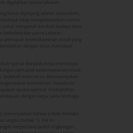
ti digalakkan pasca-Lebaran.
ng harus dijunjung adalah silaturahmi,
semestinya tetap mengedepankan norma
k untuk mengenali kembali budaya desa
ra berkelanjutan pasca-Lebaran.
gus pemupuk kesetiakawanan sosial yang
ikendalikan dengan terus memupuk
iikuti syariat diwajibkannya membayar
sekaligus pemupuk kedermawanan sosial.
. Sedekah mesti terus dikampanyekan
 mengentaskan kemiskinan. Kesadaran
yakan secara optimal. Produktifitas
mberdayaan dengan kerja sama lembaga
12 menunjukkan bahwa Indeks Perilaku
ri angka mutlak 1). Hal ini
angah berperilaku peduli lingkungan