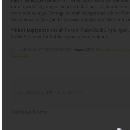
dalam kehidupan sehari-hari. Umat Islam saatnya memberi
ramah pada lingkungan. Sebelas bulan pasca-Lebaran menj
membuktikannya. Semoga hikmah ekospiritual selama Ra
terciptanya lingkungan fisik, sosial budaya, dan ekonomi y
*Ribut Lupiyanto
adalah Peneliti Pusat Studi Lingkungan 
PubliCA (Center for Public Capacity Acceleration)
Hijauku
2013-08-21T13:17:07+07:00
21 August 2013
|
Ekonomi
,
Energi
,
Gay
Comments
Ayo berbagi. Pilih mediamu!
Related Posts