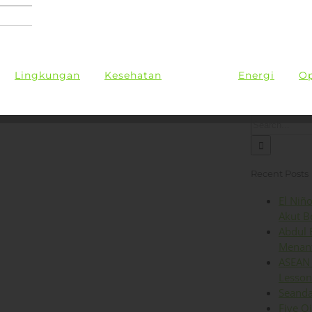
Lingkungan
Kesehatan
Iklim
Energi
Op
Search
for:
Recent Posts
El Niñ
Akut B
Abdul 
Menant
ASEAN 
Lesson
Seanda
Five O