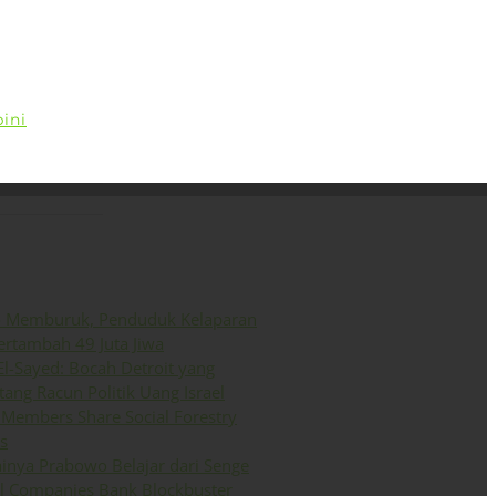
ini
Siaran Pers
English
o Memburuk, Penduduk Kelaparan
ertambah 49 Juta Jiwa
El-Sayed: Bocah Detroit yang
ang Racun Politik Uang Israel
Members Share Social Forestry
s
inya Prabowo Belajar dari Senge
il Companies Bank Blockbuster