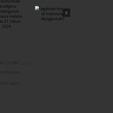
FSRU Bukan
Legalisasi
Solusi: Bali
Korupsi di
Tidak Butuh
Indonesia,
Tambahan
Mungkinkah?
Infrastruktur
Fosil
t 2:32 AM
- Reply
eve that you
such topics.