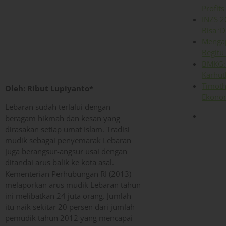
Profits
INZS 2
Bisa ‘D
Mengap
Begitu
BMKG: 
Karhut
Timoth
Oleh: Ribut Lupiyanto*
Ekonom
Lebaran sudah terlalui dengan
beragam hikmah dan kesan yang
dirasakan setiap umat Islam. Tradisi
mudik sebagai penyemarak Lebaran
juga berangsur-angsur usai dengan
ditandai arus balik ke kota asal.
Kementerian Perhubungan RI (2013)
melaporkan arus mudik Lebaran tahun
ini melibatkan 24 juta orang. Jumlah
itu naik sekitar 20 persen dari jumlah
pemudik tahun 2012 yang mencapai