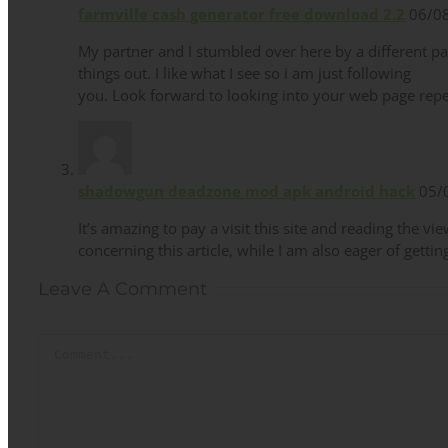
farmville cash generator free download 2.2
06/08
My partner and I stumbled over here by a different pa
things out. I like what I see so i am just following
you. Look forward to looking into your web page repe
shadowgun deadzone mod apk android hack
05/0
It’s amazing to pay a visit this site and reading the vie
concerning this article, while I am also eager of getti
Leave A Comment
Comment