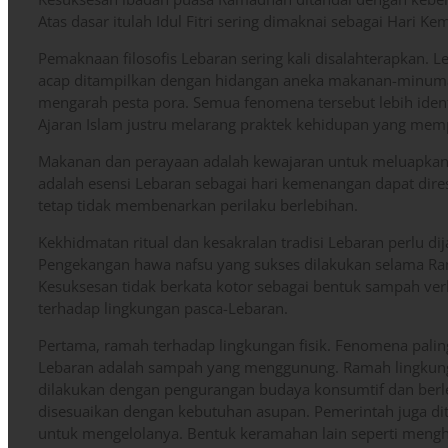
Atas dasar itulah Idul Fitri sering dimaknai sebagai Hari K
Pemaknaan filosofis Lebaran sering kali disalahterapkan.
acap ditampilkan dengan hidangan aneka makanan-minuman 
mengarah pesta pora. Semua fenomena tersebut lebih iden
Ajaran Islam justru melarang praktek kehidupan yang me
Makanan dan perayaan adalah kewajaran untuk meluapkan 
adalah esensi Lebaran sebagai hari kemenangan dapat dir
tetap tidak membenarkan perilaku berlebihan.
Kekhidmatan ritual dan kesakralan tradisi Lebaran perlu dij
Pengekangan hawa nafsu yang sukses dilakukan selama Ram
Kesuksesan tidak berkata kotor sebagai bentuk sampah verb
terhadap lingkungan pasca-Lebaran.
Pertama, ramah terhadap lingkungan fisik. Fenomena palin
Lebaran adalah sampah yang menggunung. Ramah lingkung
dilakukan dengan pengurangan budaya konsumtif dan ber
disesuaikan dengan kebutuhan asupan. Pemerintah juga di
untuk mengelolanya. Bentuk keramahan lain seperti menghi