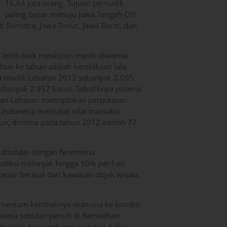
16,64 juta orang. Tujuan pemudik
paling besar menuju Jawa Tengah-DIY
ti Sumatra, Jawa Timur, Jawa Barat, dan
 lebih baik meskipun masih diwarnai
ahun ke tahun adalah kecelakaan lalu
da mudik Lebaran 2013 sebanyak 2.095
banyak 2.957 kasus. Sebaliknya potensi
 dan Lebaran menciptakan perputaran
 Indonesia mencatat nilai transaksi
un, dimana pada tahun 2012 adalah 77
p ditandai dengan fenomena
iksi melonjak hingga 10% per hari
sar berasal dari kawasan objek wisata
momentum kembalinya manusia ke kondisi
ah puasa sebulan penuh di Ramadhan.
rhasilan menumbangkan hawa nafsu.