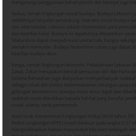
mengurangi penggunaan bahan plastik dan lainnya juga mes
Kedua, ramah lingkungan sosial budaya. Budaya Lebaran ya
selebihnya hanyalan pendukung. Interaksi sosial budaya 
dan adat istiadat. Lebaran adalah momentum para pemudi
dan kearifan lokal. Budaya ini sepatutnya dilestarikan seca
Silaturahmi dapat menjadi kunci pemersatu bangsa sekali
semakin memudar. Budaya hedonisme urban juga dapat d
kearifan budaya desa.
Ketiga, ramah lingkungan ekonomi. Pelaksanaan Lebaran d
Zakat. Zakat merupakan bentuk pensucian diri dan harta 
Selama Ramadhan juga dianjurkan memperbanyak sedekah
sebagai ritual dan tradisi kedermawanan sekaligus upaya
golongan berekonomi mampu mesti terus digali dan diberda
sedekah mesti diarahkan kepada hal-hal yang bersifat pe
sosial, ulama, serta pemerintah.
Hasil studi Kementerian Lingkungan Hidup (KLH) tahun 20
Peduli Lingkungan (IPPL) masih berkisar pada angka 0,57 (da
mengindikasikan bahwa masyarakat kita baru setengah-set