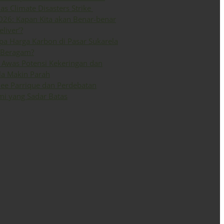
 as Climate Disasters Strike
026: Kapan Kita akan Benar-benar
eliver’?
a Harga Karbon di Pasar Sukarela
 Beragam?
Awas Potensi Kekeringan dan
la Makin Parah
ee Parrique dan Perdebatan
i yang Sadar Batas