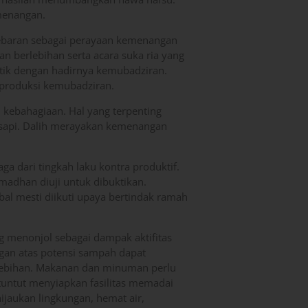
emenangan.
 Lebaran sebagai perayaan kemenangan
berlebihan serta acara suka ria yang
tik dengan hadirnya kemubadziran.
mproduksi kemubadziran.
kebahagiaan. Hal yang terpenting
esapi. Dalih merayakan kemenangan
aga dari tingkah laku kontra produktif.
adhan diuji untuk dibuktikan.
al mesti diikuti upaya bertindak ramah
g menonjol sebagai dampak aktifitas
an atas potensi sampah dapat
lebihan. Makanan dan minuman perlu
tuntut menyiapkan fasilitas memadai
jaukan lingkungan, hemat air,