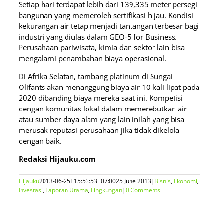
Setiap hari terdapat lebih dari 139,335 meter persegi
bangunan yang memeroleh sertifikasi hijau. Kondisi
kekurangan air tetap menjadi tantangan terbesar bagi
industri yang diulas dalam GEO-5 for Business.
Perusahaan pariwisata, kimia dan sektor lain bisa
mengalami penambahan biaya operasional.
Di Afrika Selatan, tambang platinum di Sungai
Olifants akan menanggung biaya air 10 kali lipat pada
2020 dibanding biaya mereka saat ini. Kompetisi
dengan komunitas lokal dalam memerebutkan air
atau sumber daya alam yang lain inilah yang bisa
merusak reputasi perusahaan jika tidak dikelola
dengan baik.
Redaksi Hijauku.com
Hijauku
2013-06-25T15:53:53+07:00
25 June 2013
|
Bisnis
,
Ekonomi
,
Investasi
,
Laporan Utama
,
Lingkungan
|
0 Comments