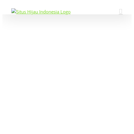
Skip
to
content
View
Larger
Image