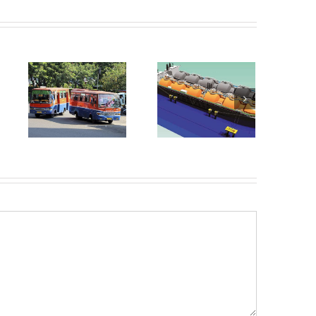
Studi
FSRU Bukan
Ungkap
m
Solusi: Bali
Kerentanan
ke
Tidak Butuh
Proyek
Tambahan
Transisi
an
Infrastruktur
Energi di
Fosil
Enam
Wilayah