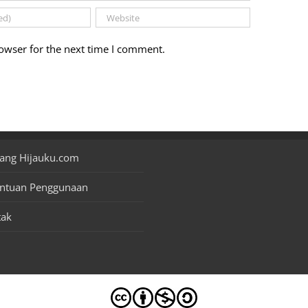
owser for the next time I comment.
ang Hijauku.com
entuan Penggunaan
tak