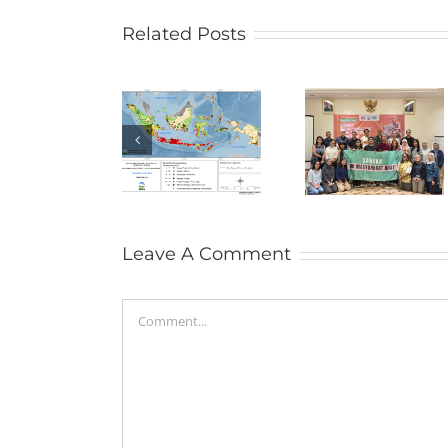
Related Posts
SIEJ Soroti
Jakarta
BMKG: Awas
Minimnya
Teranca
Potensi
Suara
Kembali 
Kekeringan
Masyarakat
Era
dan Karhutla
Adat dalam
Kendara
Makin Parah
Pemberitaan
Kotor
Leave A Comment
Comment