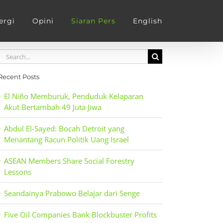
ergi
Opini
Siaran Pers
English
Search
for:
Recent Posts
El Niño Memburuk, Penduduk Kelaparan
Akut Bertambah 49 Juta Jiwa
Abdul El-Sayed: Bocah Detroit yang
Menantang Racun Politik Uang Israel
ASEAN Members Share Social Forestry
Lessons
Seandainya Prabowo Belajar dari Senge
Five Oil Companies Bank Blockbuster Profits