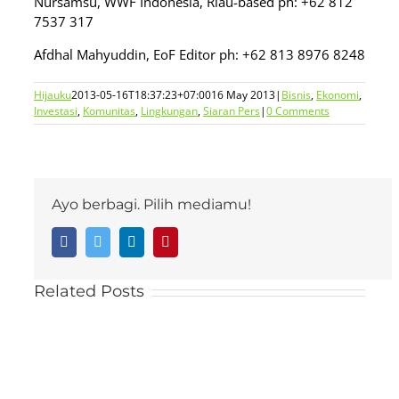
Nursamsu, WWF Indonesia, Riau-based ph: +62 812
7537 317
Afdhal Mahyuddin, EoF Editor ph: +62 813 8976 8248
Hijauku
2013-05-16T18:37:23+07:00
16 May 2013
|
Bisnis
,
Ekonomi
,
Investasi
,
Komunitas
,
Lingkungan
,
Siaran Pers
|
0 Comments
Ayo berbagi. Pilih mediamu!
Facebook
Twitter
LinkedIn
Pinterest
Related Posts