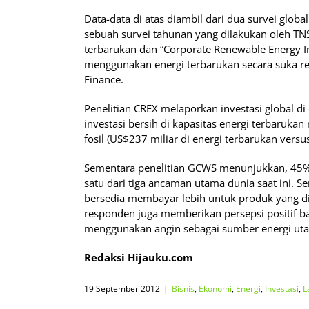
Data-data di atas diambil dari dua survei glob
sebuah survei tahunan yang dilakukan oleh TNS
terbarukan dan “Corporate Renewable Energy I
menggunakan energi terbarukan secara suka r
Finance.
Penelitian CREX melaporkan investasi global di
investasi bersih di kapasitas energi terbaruka
fosil (US$237 miliar di energi terbarukan versu
Sementara penelitian GCWS menunjukkan, 45
satu dari tiga ancaman utama dunia saat ini.
bersedia membayar lebih untuk produk yang d
responden juga memberikan persepsi positif b
menggunakan angin sebagai sumber energi ut
Redaksi Hijauku.com
19 September 2012
|
Bisnis
,
Ekonomi
,
Energi
,
Investasi
,
L