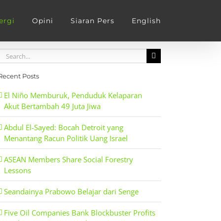
ergi
Opini
Siaran Pers
English
Search
for:
Recent Posts
El Niño Memburuk, Penduduk Kelaparan
Akut Bertambah 49 Juta Jiwa
Abdul El-Sayed: Bocah Detroit yang
Menantang Racun Politik Uang Israel
ASEAN Members Share Social Forestry
Lessons
Seandainya Prabowo Belajar dari Senge
Five Oil Companies Bank Blockbuster Profits