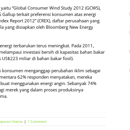
al yaitu “Global Consumer Wind Study 2012 (GCWS),
 Gallup terkait preferensi konsumen atas energi
ndex Report 2012” (CREX), daftar perusahaan yang
ela yang disiapkan oleh Bloomberg New Energy
 energi terbarukan terus meningkat. Pada 2011,
n melampaui investasi bersih di kapasitas bahan bakar
s US$223 miliar di bahan bakar fosil).
% konsumen menganggap perubahan iklim sebagai
 Sementara 62% responden menyatakan, mereka
ibuat menggunakan energi angin. Sebanyak 74%
agi merek yang dalam proses produksinya
ama.
aporan Utama
|
1 Comment