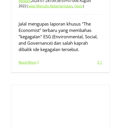
Redaksi
2024-01-28T09:36:55+07:00
6 August
2022
|
Jalal Menulis Keberlanjutan
,
Opini
|
Jalal mengupas laporan khusus "The
Economist" terbaru yang membahas
"kegagalan" ESG (Environmental, Social,
and Governance) dan salah kaprah
dibalik ide kegagalan tersebut.
Read More
1