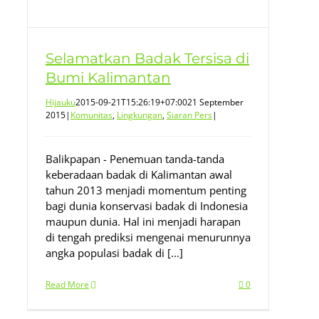
Selamatkan Badak Tersisa di
Bumi Kalimantan
Hijauku
2015-09-21T15:26:19+07:00
21 September
2015
|
Komunitas
,
Lingkungan
,
Siaran Pers
|
Balikpapan - Penemuan tanda-tanda
keberadaan badak di Kalimantan awal
tahun 2013 menjadi momentum penting
bagi dunia konservasi badak di Indonesia
maupun dunia. Hal ini menjadi harapan
di tengah prediksi mengenai menurunnya
angka populasi badak di [...]
Read More
0