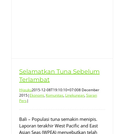
Selamatkan Tuna Sebelum
Terlambat
Hijauku
2015-12-08T19:10:10+07:00
8 December
2015
|
Ekonomi
,
Komunitas
,
Lingkungan
,
Siaran
Pers
|
Bali – Populasi tuna semakin menipis.
Laporan terakhir West Pacific and East
Asian Seas (WPEA) menyebutkan telah