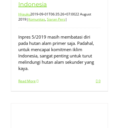
Indonesia
Hijauku
2019-09-01T06:35:26+07:00
22 August
2019
|
Komunitas
,
Siaran Pers
|
Inpres 5/2019 masih membatasi diri
pada hutan alam primer saja. Padahal,
untuk mencapai komitmen iklim
Indonesia, sangat penting untuk turut
melindungi hutan alam sekunder yang
kaya.
Read More
0