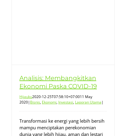
Analisis: Membangkitkan
Ekonomi Paska COVID-19
Hijauku
2020-12-25T07:58:10+07:00
11 May
2020
|
Bisnis
,
Ekonomi
,
Investasi
,
Laporan Utama
|
Transformasi ke energi yang lebih bersih
mampu menciptakan perekonomian
dunia yang lebih hijau, aman dan lestari