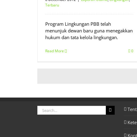
Terbaru
Program Lingkungan PBB telah
menunjuk dewan baru guna menegakkan
hukum dan tata kelola lingkungan.
Read More
0
Search
Tent
for:
Ket
Kon