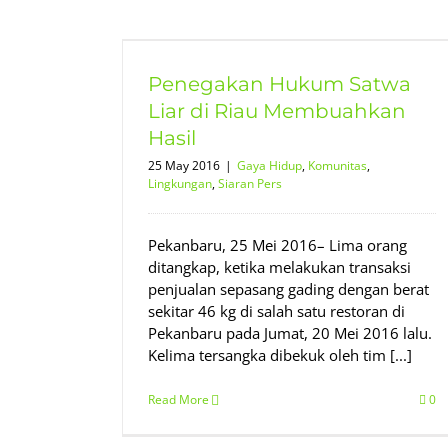
wa Liar di
 Hasil
Penegakan Hukum Satwa
gan
Siaran Pers
Liar di Riau Membuahkan
Hasil
25 May 2016
|
Gaya Hidup
,
Komunitas
,
Lingkungan
,
Siaran Pers
Pekanbaru, 25 Mei 2016– Lima orang
ditangkap, ketika melakukan transaksi
penjualan sepasang gading dengan berat
sekitar 46 kg di salah satu restoran di
Pekanbaru pada Jumat, 20 Mei 2016 lalu.
Kelima tersangka dibekuk oleh tim [...]
Read More
0