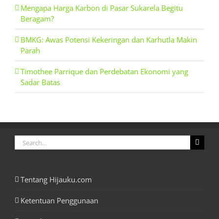
Mengapa Harga Karbon di Pasar Sukarela Begitu
Beragam?
BMKG: Awas Potensi Kekeringan dan Karhutla Makin
Parah
Timothee Parrique dan Perdebatan Ekonomi yang
Sadar Batas
Search
for:
Tentang Hijauku.com
Ketentuan Penggunaan