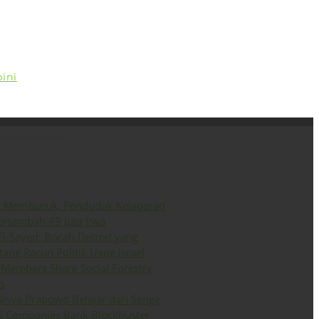
ini
Siaran Pers
English
o Memburuk, Penduduk Kelaparan
ertambah 49 Juta Jiwa
El-Sayed: Bocah Detroit yang
ang Racun Politik Uang Israel
Members Share Social Forestry
s
inya Prabowo Belajar dari Senge
il Companies Bank Blockbuster