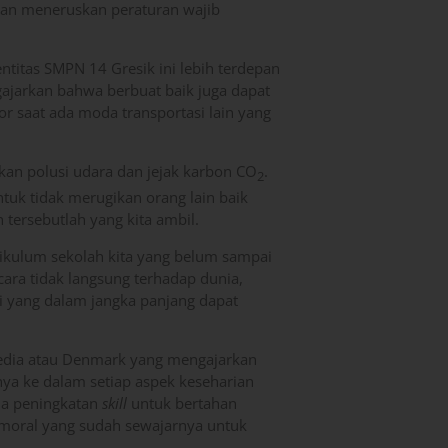
gan meneruskan peraturan wajib
titas SMPN 14 Gresik ini lebih terdepan
ajarkan bahwa berbuat baik juga dapat
 saat ada moda transportasi lain yang
an polusi udara dan jejak karbon CO
.
2
ntuk tidak merugikan orang lain baik
tersebutlah yang kita ambil.
rikulum sekolah kita yang belum sampai
ara tidak langsung terhadap dunia,
i yang dalam jangka panjang dapat
edia atau Denmark yang mengajarkan
ya ke dalam setiap aspek keseharian
ada peningkatan
skill
untuk bertahan
 moral yang sudah sewajarnya untuk