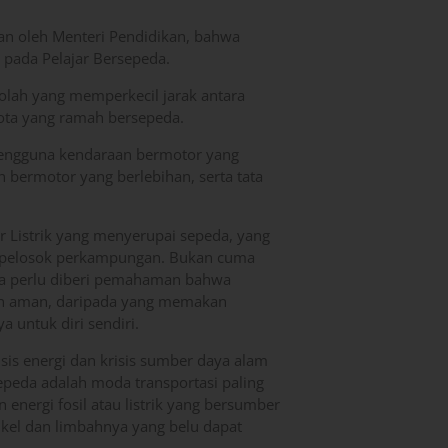
an oleh Menteri Pendidikan, bahwa
n pada Pelajar Bersepeda.
olah yang memperkecil jarak antara
kota yang ramah bersepeda.
n pengguna kendaraan bermotor yang
 bermotor yang berlebihan, serta tata
r Listrik yang menyerupai sepeda, yang
i pelosok perkampungan. Bukan cuma
da perlu diberi pemahaman bahwa
an aman, daripada yang memakan
 untuk diri sendiri.
sis energi dan krisis sumber daya alam
eda adalah moda transportasi paling
energi fosil atau listrik yang bersumber
ikel dan limbahnya yang belu dapat