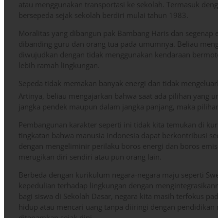
atau menggunakan transportasi ke sekolah. Termasuk den
bersepeda sejak sekolah berdiri mulai tahun 1983.
Moralitas yang dibangun pak Bambang Haris dan segenap en
dibanding guru dan orang tua pada umumnya. Beliau meng
diwujudkan dengan tidak menggunakan kendaraan bermotor
lebih ramah lingkungan.
Sepeda tidak memakan banyak energi dan tidak mengeluark
Artinya, beliau mengajarkan bahwa saat ada pilihan yang u
jangka pendek maupun dalam jangka panjang, maka pilihan 
Pembangunan karakter seperti ini tidak kita temukan di ku
tingkatan bahwa manusia Indonesia dapat berkontribusi sec
dengan mengeliminir perilaku boros energi dan boros emis
merugikan diri sendiri atau pun orang lain.
Berbeda dengan kurikulum negara-negara maju seperti Sw
kepedulian terhadap lingkungan dengan mengintegrasikann
bagi siswa di Sekolah Dasar, negara kita masih terfokus p
hidup atau mencari uang tanpa diiringi dengan pendidikan
ditanamkan sejak dini.