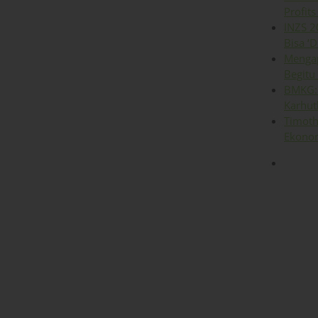
Profits
INZS 2
Bisa ‘D
Mengap
Begitu
BMKG: 
Karhut
Timoth
Ekonom