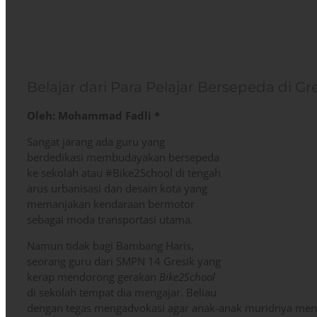
Belajar dari Para Pelajar Bersepeda di Gr
Oleh: Mohammad Fadli *
Sangat jarang ada guru yang
berdedikasi membudayakan bersepeda
ke sekolah atau #Bike2School di tengah
arus urbanisasi dan desain kota yang
memanjakan kendaraan bermotor
sebagai moda transportasi utama.
Namun tidak bagi Bambang Haris,
seorang guru dari SMPN 14 Gresik yang
kerap mendorong gerakan
Bike2School
di sekolah tempat dia mengajar. Beliau
dengan tegas mengadvokasi agar anak-anak muridnya meng