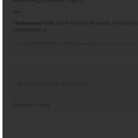
dikelola dengan baik oleh negara.
–##–
* Mohammad Fadli
adalah Penglaju Bersepeda, Pengelola aku
petabersepeda.id
Redaksi
2023-07-25T18:57:12+07:00
16 June 2023
|
Laporan Utama
,
Opini
|
Ayo berbagi. Pilih mediamu!
Related Posts