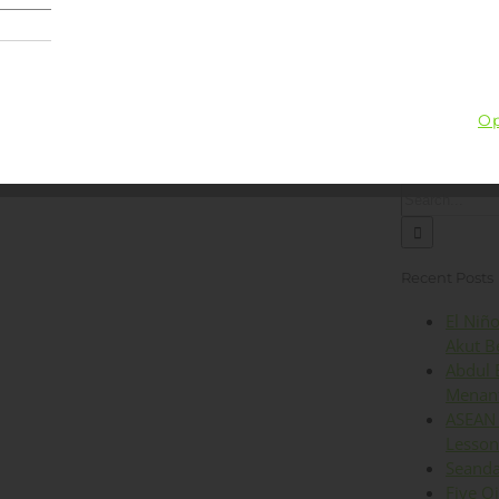
Lingkungan
Kesehatan
Iklim
Energi
Op
Search
for:
Recent Posts
El Niñ
Akut B
Abdul 
Menant
ASEAN 
Lesson
Seanda
Five O