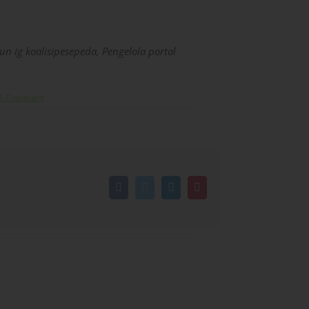
n ig koalisipesepeda, Pengelola portal
1 Comment
Facebook
Twitter
LinkedIn
Pinterest