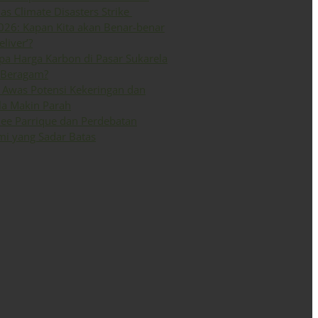
 as Climate Disasters Strike
026: Kapan Kita akan Benar-benar
eliver’?
a Harga Karbon di Pasar Sukarela
 Beragam?
Awas Potensi Kekeringan dan
la Makin Parah
ee Parrique dan Perdebatan
i yang Sadar Batas