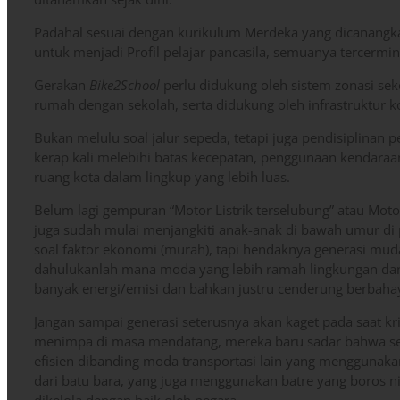
Padahal sesuai dengan kurikulum Merdeka yang dicanangk
untuk menjadi Profil pelajar pancasila, semuanya tercermi
Gerakan
Bike2School
perlu didukung oleh sistem zonasi sek
rumah dengan sekolah, serta didukung oleh infrastruktur 
Bukan melulu soal jalur sepeda, tetapi juga pendisiplina
kerap kali melebihi batas kecepatan, penggunaan kendaraan
ruang kota dalam lingkup yang lebih luas.
Belum lagi gempuran “Motor Listrik terselubung” atau Moto
juga sudah mulai menjangkiti anak-anak di bawah umur d
soal faktor ekonomi (murah), tapi hendaknya generasi mu
dahulukanlah mana moda yang lebih ramah lingkungan d
banyak energi/emisi dan bahkan justru cenderung berbahaya
Jangan sampai generasi seterusnya akan kaget pada saat kri
menimpa di masa mendatang, mereka baru sadar bahwa sep
efisien dibanding moda transportasi lain yang menggunakan 
dari batu bara, yang juga menggunakan batre yang boros n