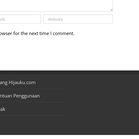
owser for the next time I comment.
ang Hijauku.com
entuan Penggunaan
tak