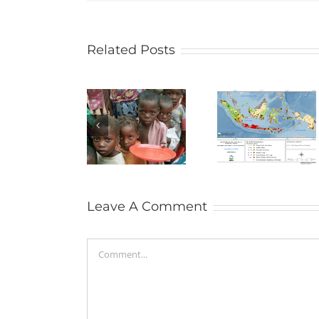
Related Posts
El Niño
Memburuk,
BMKG: Awas
Penduduk
Potensi
Alarm Ikl
Kelaparan
Kekeringan
Menyala d
Akut
dan Karhutla
Segala A
Bertambah
Makin Parah
49 Juta Jiwa
Leave A Comment
Comment