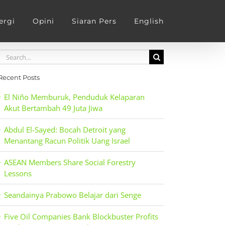
ergi
Opini
Siaran Pers
English
Search
for:
Recent Posts
El Niño Memburuk, Penduduk Kelaparan
Akut Bertambah 49 Juta Jiwa
Abdul El-Sayed: Bocah Detroit yang
Menantang Racun Politik Uang Israel
ASEAN Members Share Social Forestry
Lessons
Seandainya Prabowo Belajar dari Senge
Five Oil Companies Bank Blockbuster Profits