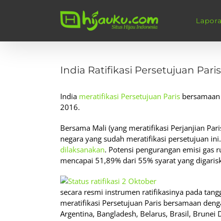
Skip
to
Lapor
content
View
Larger
India Ratifikasi Persetujuan Paris
Image
India
meratifikasi Persetujuan Paris
bersamaan 
2016.
Bersama Mali (yang meratifikasi Perjanjian Pari
negara yang sudah meratifikasi persetujuan ini
dilaksanakan
. Potensi pengurangan emisi gas ru
mencapai 51,89% dari 55% syarat yang digaris
secara resmi instrumen ratifikasinya pada tang
meratifikasi Persetujuan Paris bersamaan deng
Argentina, Bangladesh, Belarus, Brasil, Brune