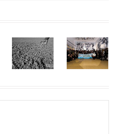
Transformasi
SIEJ Soroti
Paradigma
Minimnya
im
Pembangunan
Suara
ari
Indonesia
Masyarakat
rah
melalui PP
Adat dalam
No.31 Tahun
Pemberitaan
2026