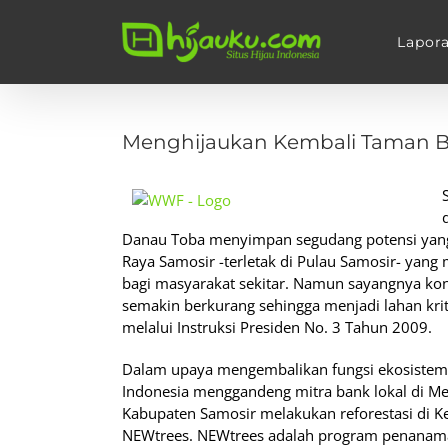
Skip
to
Lapor
content
View
Larger
Menghijaukan Kembali Taman B
Image
Danau Toba menyimpan segudang potensi yang t
Raya Samosir -terletak di Pulau Samosir- yang 
bagi masyarakat sekitar. Namun sayangnya kon
semakin berkurang sehingga menjadi lahan krit
melalui Instruksi Presiden No. 3 Tahun 2009.
Dalam upaya mengembalikan fungsi ekosistem d
Indonesia menggandeng mitra bank lokal di M
Kabupaten Samosir melakukan reforestasi di Ke
NEWtrees. NEWtrees adalah program penanam