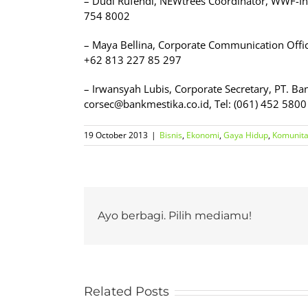
– Dudi Rufendi, NEWtrees Coordinator, WWF-In
754 8002
– Maya Bellina, Corporate Communication Offi
+62 813 227 85 297
– Irwansyah Lubis, Corporate Secretary, PT. B
corsec@bankmestika.co.id, Tel: (061) 452 5800
19 October 2013
|
Bisnis
,
Ekonomi
,
Gaya Hidup
,
Komunit
Ayo berbagi. Pilih mediamu!
Related Posts