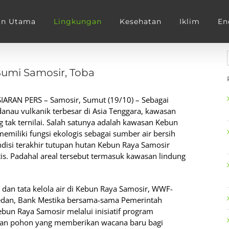
an Utama
Lingkungan
Kesehatan
Iklim
En
umi Samosir, Toba
SIARAN PERS – Samosir, Sumut (19/10) – Sebagai
danau vulkanik terbesar di Asia Tenggara, kawasan
ak ternilai. Salah satunya adalah kawasan Kebun
memiliki fungsi ekologis sebagai sumber air bersih
disi terakhir tutupan hutan Kebun Raya Samosir
is. Padahal areal tersebut termasuk kawasan lindung
an tata kelola air di Kebun Raya Samosir, WWF-
edan, Bank Mestika bersama-sama Pemerintah
bun Raya Samosir melalui inisiatif program
an pohon yang memberikan wacana baru bagi