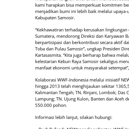
kami harapkan bisa memperkuat komitmen be
menjadikan bumi ini lebih baik melalui upaya-
Kabupaten Samosir.
“Kekhawatiran terhadap kerusakan lingkungan 
Sumatera, mendorong Direksi dan Karyawan B
berpartisipasi dan berkontribusi secara aktif
Toba dan Pulau Samosir”, ungkap Presiden Dir
Kartasasmita. “Kita juga berharap bahwa mela
kelestarian Kebun Raya Samosir sekaligus me
manfaat ekonomi untuk masyarakat setempat”
Kolaborasi WWF-Indonesia melalui inisiatif N
hingga 2013 telah menghijaukan sekitar 1365,5
Kalimantan Tengah; TN. Rinjani, Lombok; Das Ci
Lampung; TN. Ujung Kulon, Banten dan Aceh de
550.000 pohon.
Informasi lebih lanjut, silakan hubungi: