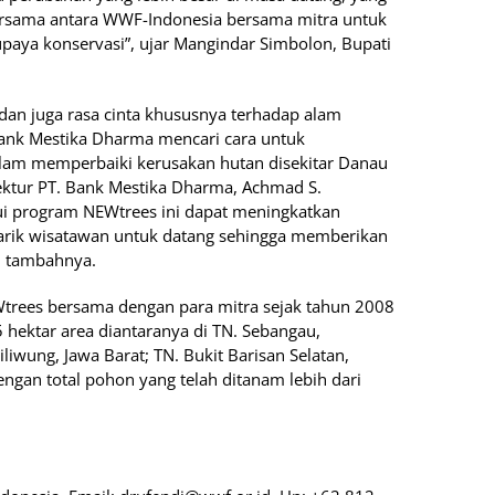
rsama antara WWF-Indonesia bersama mitra untuk
upaya konservasi”, ujar Mangindar Simbolon, Bupati
dan juga rasa cinta khususnya terhadap alam
ank Mestika Dharma mencari cara untuk
 dalam memperbaiki kerusakan hutan disekitar Danau
ektur PT. Bank Mestika Dharma, Achmad S.
lui program NEWtrees ini dapat meningkatkan
narik wisatawan untuk datang sehingga memberikan
, tambahnya.
EWtrees bersama dengan para mitra sejak tahun 2008
 hektar area diantaranya di TN. Sebangau,
liwung, Jawa Barat; TN. Bukit Barisan Selatan,
ngan total pohon yang telah ditanam lebih dari