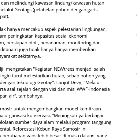
 dan melindungi kawasan lindung/kawasan hutan
lalui Geotags (pelabelan pohon dengan garis
pat).
ak hanya mencakup aspek pelestarian lingkungan,
am peningkatan kapasitas sosial ekonomi
m, persiapan bibit, penanaman, monitoring dan
ng ditanam juga tidak hanya hanya memberikan
arakat sekitarnya.
ji, mengatakan “Kegiatan NEWtrees menjadi salah
ingin turut melestarikan hutan, sebab pohon yang
dengan teknologi Geotag”. Lanjut Devy, “Melalui
rta asal sejalan dengan visi dan misi WWF-Indonesia
pan air”, tambahnya.
Samosir untuk mengembangkan model kemitraan
a organisasi konservasi. “Meningkatnya berbagai
gelolaan sumber daya alam melalui program tanggung
ental. Reforestasi Kebun Raya Samosir ini
perubahan yang lebih besar di masa datang, yang