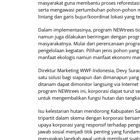
masyarakat guna membantu proses reforestasi
serta mengawasi pertumbuhan pohon-pohon me
lintang dan garis bujur/koordinat lokasi yang te
Dalam implementasinya, program NEWtrees tid
namun juga dilakukan beriringan dengan progr
masyarakatnya. Mulai dari perencanaan progra
pengelolaan kegiatan. Pilihan jenis pohon ya
manfaat ekologis namun manfaat ekonomi masy
Direktur Marketing WWF-Indonesia, Devy Surad
satu solusi bagi siapapun dan dimanapun yang 
ditanam dapat dimonitor langsung via Internet 
program NEWtrees ini, korporasi dapat turut se
untuk mengembalikan fungsi hutan dan tangka
Isu kelestarian hutan mendorong Kabupaten 
tripartit dalam skema dengan korporasi bersam
upaya korporasi yang responsif terhadap pen
jawab sosial menjadi titik penting yang fundam
merupakan langkah awal untuk membuat suatu 