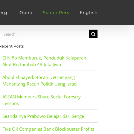
ergi
Opini
Siaran Pers
English
Search
for:
Recent Posts
El Niño Memburuk, Penduduk Kelaparan
Akut Bertambah 49 Juta Jiwa
Abdul El-Sayed: Bocah Detroit yang
Menantang Racun Politik Uang Israel
ASEAN Members Share Social Forestry
Lessons
Seandainya Prabowo Belajar dari Senge
Five Oil Companies Bank Blockbuster Profits