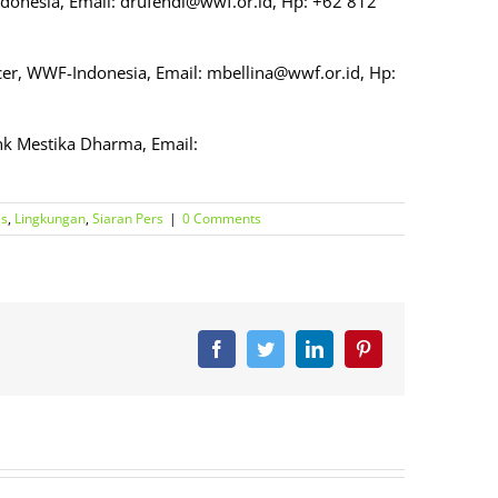
donesia, Email: drufendi@wwf.or.id, Hp: +62 812
cer, WWF-Indonesia, Email: mbellina@wwf.or.id, Hp:
ank Mestika Dharma, Email:
as
,
Lingkungan
,
Siaran Pers
|
0 Comments
Facebook
Twitter
LinkedIn
Pinterest