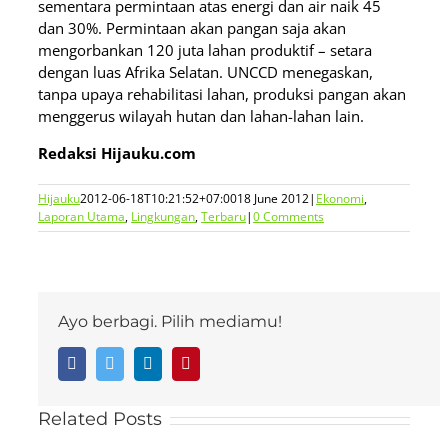
sementara permintaan atas energi dan air naik 45
dan 30%. Permintaan akan pangan saja akan
mengorbankan 120 juta lahan produktif – setara
dengan luas Afrika Selatan. UNCCD menegaskan,
tanpa upaya rehabilitasi lahan, produksi pangan akan
menggerus wilayah hutan dan lahan-lahan lain.
Redaksi Hijauku.com
Hijauku
2012-06-18T10:21:52+07:00
18 June 2012
|
Ekonomi
,
Laporan Utama
,
Lingkungan
,
Terbaru
|
0 Comments
Ayo berbagi. Pilih mediamu!
Facebook
Twitter
LinkedIn
Pinterest
Related Posts