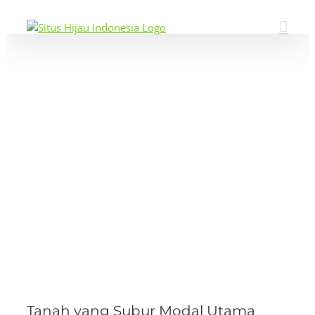
Skip
to
content
View
Larger
Image
Tanah yang Subur Modal Utama