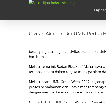
Skip
to
Lapor
content
View
Larger
Civitas Akademika UMN Peduli 
Image
besar yang diusung oleh civitas akademika U
hari bumi.
Melalui tema ini, Badan Eksekutif Mahasiswa 
terobosan baru dalam rangka menjaga alam dan
Melalui acara UMN Green Week 2012, segena
proses pemahaman dan upaya mengembangkan 
dengan memperkenalkan potensi bakau dalam m
Oleh sebab itu, UMN Green Week 2012 ini akan