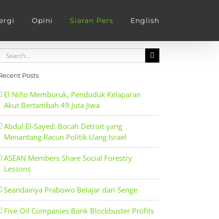
ergi
Opini
Siaran Pers
English
Search
for:
Recent Posts
El Niño Memburuk, Penduduk Kelaparan
Akut Bertambah 49 Juta Jiwa
Abdul El-Sayed: Bocah Detroit yang
Menantang Racun Politik Uang Israel
ASEAN Members Share Social Forestry
Lessons
Seandainya Prabowo Belajar dari Senge
Five Oil Companies Bank Blockbuster Profits