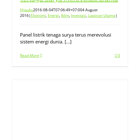
Hijauku
2016-08-04T07:06:49+07:00
4 August
2016
|
Ekonomi
,
Energi
,
Iklim
,
Investasi
,
Laporan Utama
|
Panel listrik tenaga surya terus merevolusi
sistem energi dunia. […]
Read More
0