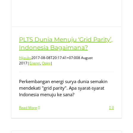
PLTS Dunia Menuju ‘Grid Parity’,
Indonesia Bagaimana?
Hijauku
2017-08-08T20:17:41+07:00
8 August
2017
|
Energi
,
Opini
|
Perkembangan energi surya dunia semakin
mendekati "grid parity". Apa syarat-syarat
Indonesia menuju ke sana?
Read More
0