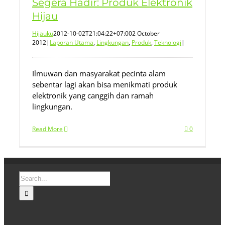
Segera Hadir: Produk Elektronik
Hijau
Hijauku
2012-10-02T21:04:22+07:00
2 October
2012
|
Laporan Utama
,
Lingkungan
,
Produk
,
Teknologi
|
Ilmuwan dan masyarakat pecinta alam
sebentar lagi akan bisa menikmati produk
elektronik yang canggih dan ramah
lingkungan.
Read More
0
Search
for: